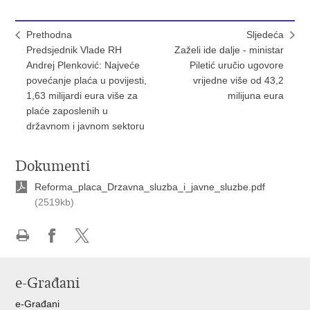
Prethodna
Sljedeća
Predsjednik Vlade RH
Zaželi ide dalje - ministar
Andrej Plenković: Najveće
Piletić uručio ugovore
povećanje plaća u povijesti,
vrijedne više od 43,2
1,63 milijardi eura više za
milijuna eura
plaće zaposlenih u
državnom i javnom sektoru
Dokumenti
Reforma_placa_Drzavna_sluzba_i_javne_sluzbe.pdf
(2519kb)
Ispiši
Podijeli
Podijeli
stranicu
na
na
e-Građani
Facebooku
X-
u
e-Građani