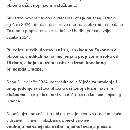
plaće u državnoj i javnim službama.
Sukladno novom Zakonu o plaćama, koji je na snagu stupio 1.
siječnja 2024., donesene su nove uredbe, s obzirom na to da je
Zakonom propisano kako sadašnje Uredbe prestaju vrijediti 1.
ožujka 2024.
Prijedlozi uredbi dostavljeni su, u skladu sa Zakonom o
plaćama, sindikatima na mišljenja u propisanom roku od
15 dana, a koja su uzeta u obzir u izradi konačnog
prijedloga Uredbe.
Dana 21. veljače 2024. konstituirano je
Vijeće za praćenje i
unaprjeđenje sustava plaća u državnoj službi i javnim
službama
, koje je dalo pozitivno mišljenje na konačni prijedlog
Uredbe.
Donošenjem pratećih Uredbi o koeficijentima za obračun plaća
u državnim i javnim službama
objektivno se
vrednuju radna mjesta
s ciljem
ujednačavanja plaća u