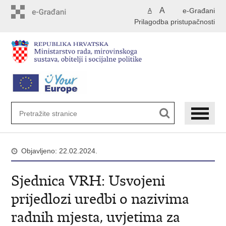
Preskoči
A
e-Građani
A
na
Prilagodba pristupačnosti
glavni
sadržaj
Objavljeno: 22.02.2024.
Sjednica VRH: Usvojeni
prijedlozi uredbi o nazivima
radnih mjesta, uvjetima za