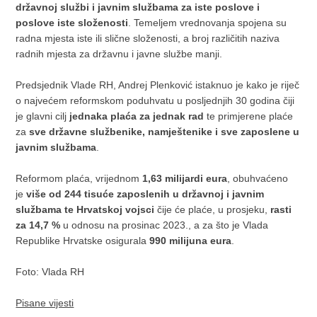
državnoj službi i javnim službama za iste poslove i
poslove iste složenosti
. Temeljem vrednovanja spojena su
radna mjesta iste ili slične složenosti, a broj različitih naziva
radnih mjesta za državnu i javne službe manji.
Predsjednik Vlade RH, Andrej Plenković istaknuo je kako je riječ
o najvećem reformskom poduhvatu u posljednjih 30 godina čiji
je glavni cilj
jednaka plaća za jednak rad
te
primjerene plaće
za
sve državne službenike, namještenike i sve zaposlene u
javnim službama
.
Reformom plaća, vrijednom
1,63 milijardi eura
, obuhvaćeno
je
više od 244 tisuće zaposlenih u državnoj i javnim
službama te Hrvatskoj vojsci
čije će plaće, u prosjeku,
rasti
za 14,7 %
u odnosu na prosinac 2023., a za što je Vlada
Republike Hrvatske osigurala
990 milijuna eura
.
Foto: Vlada RH
Pisane vijesti