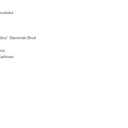
rvatska:
glica“ Slavonski Brod
ica
Karlovac