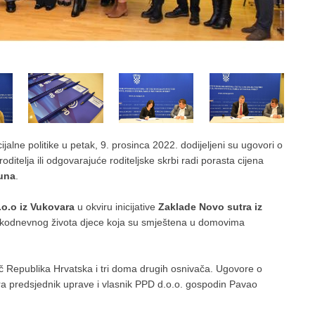
ijalne politike u petak, 9. prosinca 2022. dodijeljeni su ugovori o
ditelja ili odgovarajuće roditeljske skrbi radi porasta cijena
kuna
.
.o.o iz Vukovara
u okviru inicijative
Zaklade Novo sutra iz
akodnevnog života djece koja su smještena u domovima
 Republika Hrvatska i tri doma drugih osnivača. Ugovore o
ora predsjednik uprave i vlasnik PPD d.o.o. gospodin Pavao