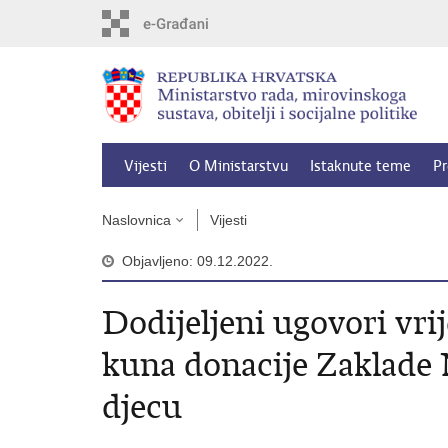
Preskoči
na
glavni
sadržaj
Vijesti
O Ministarstvu
Istaknute teme
Pr
Naslovnica
Vijesti
Objavljeno: 09.12.2022.
Dodijeljeni ugovori vrij
kuna donacije Zaklade
djecu