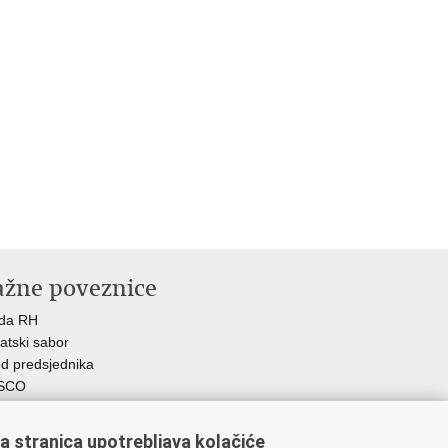
ažne poveznice
ada RH
atski sabor
d predsjednika
SCO
R
Z
a stranica upotrebljava kolačiće