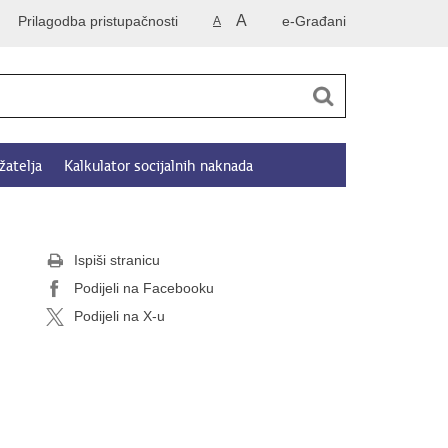
A
Prilagodba pristupačnosti
e-Građani
A
žatelja
Kalkulator socijalnih naknada
Ispiši stranicu
Podijeli na Facebooku
Podijeli na X-u