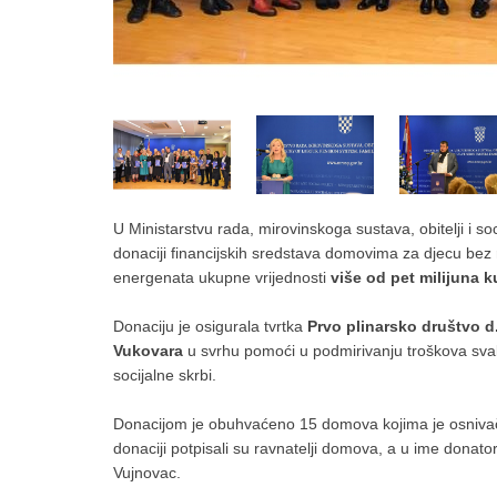
U Ministarstvu rada, mirovinskoga sustava, obitelji i soc
donaciji financijskih sredstava domovima za djecu bez ro
energenata ukupne vrijednosti
više od pet milijuna 
Donaciju je osigurala tvrtka
Prvo plinarsko društvo d
Vukovara
u svrhu pomoći u podmirivanju troškova sv
socijalne skrbi.
Donacijom je obuhvaćeno 15 domova kojima je osnivač
donaciji potpisali su ravnatelji domova, a u ime donat
Vujnovac.