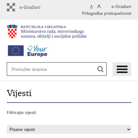
Preskoči
A
e-Građani
A
na
Prilagodba pristupačnosti
glavni
sadržaj
Vijesti
Filtrirajte vijesti: