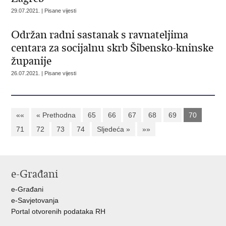
29.07.2021. | Pisane vijesti
Održan radni sastanak s ravnateljima
centara za socijalnu skrb Šibensko-kninske
županije
26.07.2021. | Pisane vijesti
««
« Prethodna
65
66
67
68
69
70
71
72
73
74
Sljedeća »
»»
e-Građani
e-Građani
e-Savjetovanja
Portal otvorenih podataka RH