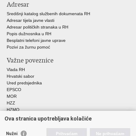
Adresar
Središnji katalog službenih dokumenata RH
Adresar tijela javne vlasti
Adresar političkih stranaka u RH
Popis dužnosnika u RH
Besplatni telefoni javne uprave
Pozivi za žurnu pomoć
Važne poveznice
Vlada RH
Hrvatski sabor
Ured predsjednika
EPSCO
MOR
HZZ
HZMO
REGOS
Ova stranica upotrebljava kolačiće
Hrvatski zavod za socijalni rad
Akademija socijalne skrbi - ASOSK
Nužni
Prihvaćam
Ne prihvaćam