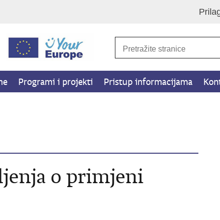
Prila
me
Programi i projekti
Pristup informacijama
Kon
ljenja o primjeni