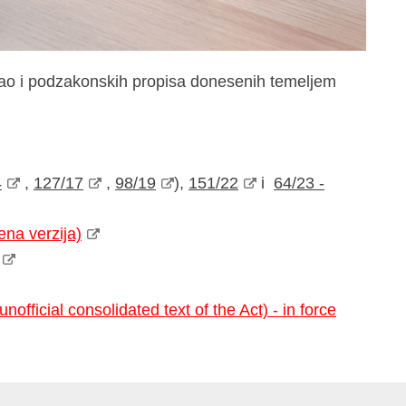
 kao i podzakonskih propisa donesenih temeljem
4
,
127/17
,
98/19
),
151/22
i
64/23 -
ena verzija)
official consolidated text of the Act) - in force