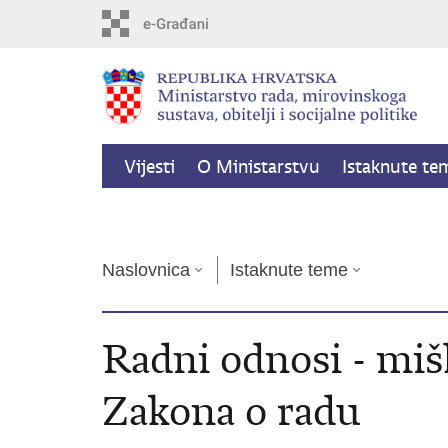
Preskoči
na
glavni
sadržaj
Vijesti
O Ministarstvu
Istaknute te
Kalkulator socijalnih naknada
Naslovnica
Istaknute teme
Radni odnosi - miš
Zakona o radu