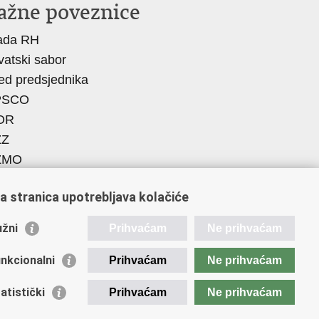
ažne poveznice
ada RH
vatski sabor
ed predsjednika
PSCO
OR
ZZ
ZMO
EGOS
a stranica upotrebljava kolačiće
vatski zavod za socijalni rad
ademija socijalne skrbi - ASOSK
žni
Prihvaćam
Ne prihvaćam
iteljski centar
SI
nkcionalni
Prihvaćam
Ne prihvaćam
ORT
atistički
Prihvaćam
Ne prihvaćam
Fplus