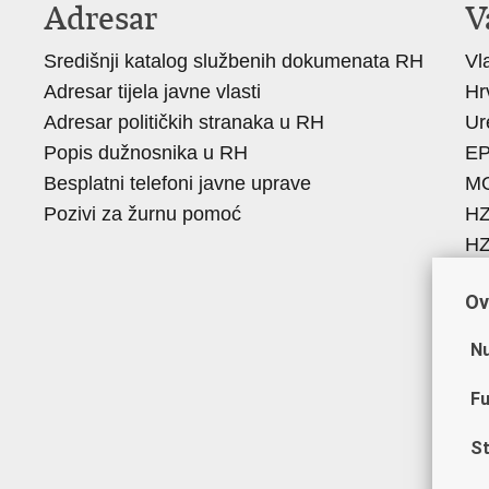
Adresar
V
Središnji katalog službenih dokumenata RH
Vl
Adresar tijela javne vlasti
Hr
Adresar političkih stranaka u RH
Ur
Popis dužnosnika u RH
E
Besplatni telefoni javne uprave
M
Pozivi za žurnu pomoć
H
H
R
Ov
Hr
Ak
Nu
Ob
ZO
Fu
A
St
ES