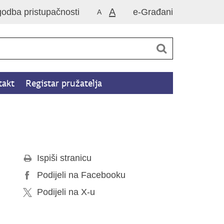
A
godba pristupačnosti
e-Građani
A
takt
Registar pružatelja
Ispiši stranicu
Podijeli na Facebooku
Podijeli na X-u