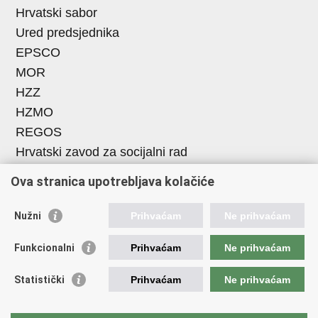
Hrvatski sabor
Ured predsjednika
EPSCO
MOR
HZZ
HZMO
REGOS
Hrvatski zavod za socijalni rad
Akademija socijalne skrbi - ASOSK
Ova stranica upotrebljava kolačiće
Obiteljski centar
ZOSI
Nužni
Prihvaćam
Ne prihvaćam
AORT
Funkcionalni
Prihvaćam
Ne prihvaćam
ESFplus
FEAD
Statistički
Prihvaćam
Ne prihvaćam
Socijalno partnerstvo
HR PRES 2020