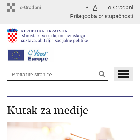
Preskoči
A
e-Građani
A
na
Prilagodba pristupačnosti
glavni
sadržaj
Kutak za medije