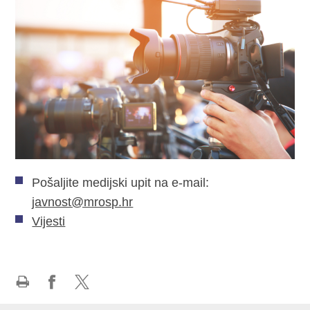
Pošaljite medijski upit na e-mail:
javnost@mrosp.hr
Vijesti
Ispiši
Podijeli
Podijeli