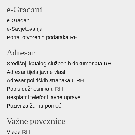
stranicu
na
na
e-Građani
Facebooku
X-
e-Građani
u
e-Savjetovanja
Portal otvorenih podataka RH
Adresar
Središnji katalog službenih dokumenata RH
Adresar tijela javne vlasti
Adresar političkih stranaka u RH
Popis dužnosnika u RH
Besplatni telefoni javne uprave
Pozivi za žurnu pomoć
Važne poveznice
Vlada RH