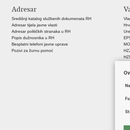
Adresar
V
Središnji katalog službenih dokumenata RH
Vl
Adresar tijela javne vlasti
Hrv
Adresar političkih stranaka u RH
Ure
Popis dužnosnika u RH
EP
Besplatni telefoni javne uprave
MO
Pozivi za žurnu pomoć
HZ
HZ
RE
Hrv
Ov
Aka
Obi
Nu
ZO
AO
Fu
ES
FE
St
Soc
HR