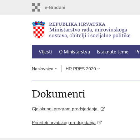
Preskoči
na
glavni
sadržaj
Vijesti
O Ministarstvu
Istaknute teme
Pr
Naslovnica
HR PRES 2020
Dokumenti
Cjelokupni program predsjedanja
Prioriteti hrvatskog predsjedanja