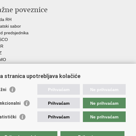
ažne poveznice
ada RH
atski sabor
d predsjednika
SCO
R
Z
MO
GOS
atski zavod za socijalni rad
a stranica upotrebljava kolačiće
demija socijalne skrbi - ASOSK
teljski centar
žni
Prihvaćam
Ne prihvaćam
SI
RT
nkcionalni
Prihvaćam
Ne prihvaćam
Fplus
AD
atistički
Prihvaćam
Ne prihvaćam
ijalno partnerstvo
 PRES 2020