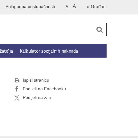
A
Prilagodba pristupačnosti
e-Građani
A
žatelja
Kalkulator socijalnih naknada
Ispiši stranicu
Podijeli na Facebooku
Podijeli na X-u