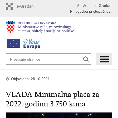
Preskoči
A
e-Građani
A
na
Prilagodba pristupačnosti
glavni
sadržaj
Objavljeno: 28.10.2021.
VLADA Minimalna plaća za
2022. godinu 3.750 kuna