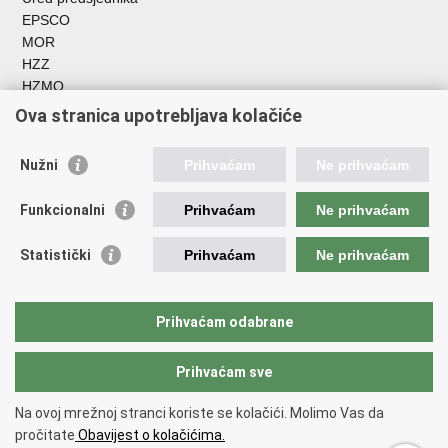
EPSCO
MOR
HZZ
HZMO
REGOS
Ova stranica upotrebljava kolačiće
Hrvatski zavod za socijalni rad
Akademija socijalne skrbi - ASOSK
Nužni
Prihvaćam
Ne prihvaćam
Obiteljski centar
ZOSI
Funkcionalni
Prihvaćam
Ne prihvaćam
AORT
ESFplus
Statistički
Prihvaćam
Ne prihvaćam
FEAD
Socijalno partnerstvo
HR PRES 2020
Prihvaćam odabrane
Prihvaćam sve
Povratak na vrh
Copyright © 2026 Ministarstvo rada, mirovinskog sustava, obitelji i
Na ovoj mrežnoj stranci koriste se kolačići. Molimo Vas da
socijalne politike
Uvjeti korištenja
.
pročitate
Obavijest o kolačićima.
Izjava o pristupačnosti