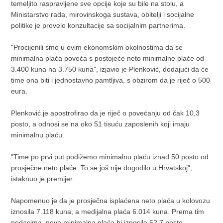
temeljito raspravljene sve opcije koje su bile na stolu, a
Ministarstvo rada, mirovinskoga sustava, obitelji i socijalne
politike je provelo konzultacije sa socijalnim partnerima.
"Procijenili smo u ovim ekonomskim okolnostima da se
minimalna plaća poveća s postojeće neto minimalne plaće od
3.400 kuna na 3.750 kuna", izjavio je Plenković, dodajući da će
time ona biti i jednostavno pamtljiva, s obzirom da je riječ o 500
eura.
Plenković je apostrofirao da je riječ o povećanju od čak 10,3
posto, a odnosi se na oko 51 tisuću zaposlenih koji imaju
minimalnu plaću.
"Time po prvi put podižemo minimalnu plaću iznad 50 posto od
prosječne neto plaće. To se još nije dogodilo u Hrvatskoj",
istaknuo je premijer.
Napomenuo je da je prosječna isplaćena neto plaća u kolovozu
iznosila 7.118 kuna, a medijalna plaća 6.014 kuna. Prema tim
podacima, nova minimalna plaća bi iznosila 52,7 posto