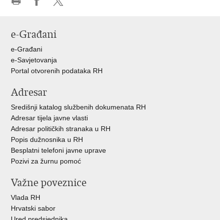
Ispiši
Podijeli
Podijeli
stranicu
na
na
e-Građani
Facebooku
X-
u
e-Građani
e-Savjetovanja
Portal otvorenih podataka RH
Adresar
Središnji katalog službenih dokumenata RH
Adresar tijela javne vlasti
Adresar političkih stranaka u RH
Popis dužnosnika u RH
Besplatni telefoni javne uprave
Pozivi za žurnu pomoć
Važne poveznice
Vlada RH
Hrvatski sabor
Ured predsjednika