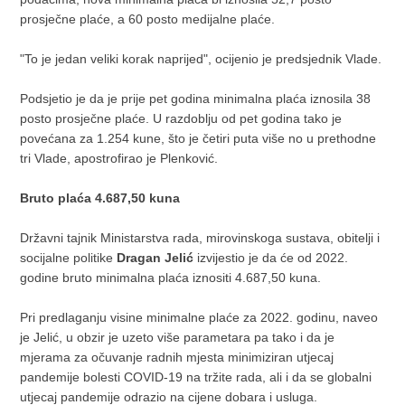
prosječne plaće, a 60 posto medijalne plaće.
"To je jedan veliki korak naprijed", ocijenio je predsjednik Vlade.
Podsjetio je da je prije pet godina minimalna plaća iznosila 38
posto prosječne plaće. U razdoblju od pet godina tako je
povećana za 1.254 kune, što je četiri puta više no u prethodne
tri Vlade, apostrofirao je Plenković.
Bruto plaća 4.687,50 kuna
Državni tajnik Ministarstva rada, mirovinskoga sustava, obitelji i
socijalne politike
Dragan Jelić
izvijestio je da će od 2022.
godine bruto minimalna plaća iznositi 4.687,50 kuna.
Pri predlaganju visine minimalne plaće za 2022. godinu, naveo
je Jelić, u obzir je uzeto više parametara pa tako i da je
mjerama za očuvanje radnih mjesta minimiziran utjecaj
pandemije bolesti COVID-19 na tržite rada, ali i da se globalni
utjecaj pandemije odrazio na cijene dobara i usluga.