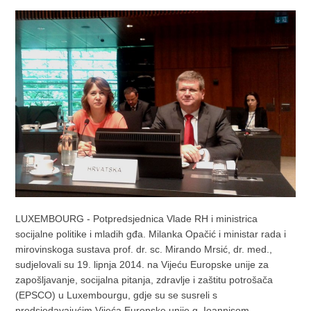
LUXEMBOURG - Potpredsjednica Vlade RH i ministrica
socijalne politike i mladih gđa. Milanka Opačić i ministar rada i
mirovinskoga sustava prof. dr. sc. Mirando Mrsić, dr. med.,
sudjelovali su 19. lipnja 2014. na Vijeću Europske unije za
zapošljavanje, socijalna pitanja, zdravlje i zaštitu potrošača
(EPSCO) u Luxembourgu, gdje su se susreli s
predsjedavajućim Vijeća Europske unije g. Ioannisom