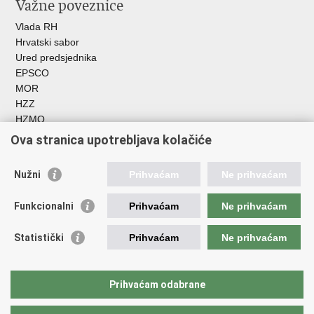
Važne poveznice
Vlada RH
Hrvatski sabor
Ured predsjednika
EPSCO
MOR
HZZ
HZMO
REGOS
Ova stranica upotrebljava kolačiće
Hrvatski zavod za socijalni rad
Akademija socijalne skrbi - ASOSK
Nužni
Prihvaćam
Ne prihvaćam
Obiteljski centar
ZOSI
Funkcionalni
Prihvaćam
Ne prihvaćam
AORT
ESFplus
Statistički
Prihvaćam
Ne prihvaćam
FEAD
Socijalno partnerstvo
HR PRES 2020
Prihvaćam odabrane