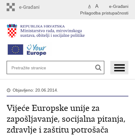
Preskoči
A
e-Građani
A
na
Prilagodba pristupačnosti
glavni
sadržaj
Objavljeno: 20.06.2014.
Vijeće Europske unije za
zapošljavanje, socijalna pitanja,
zdravlje i zaštitu potrošača