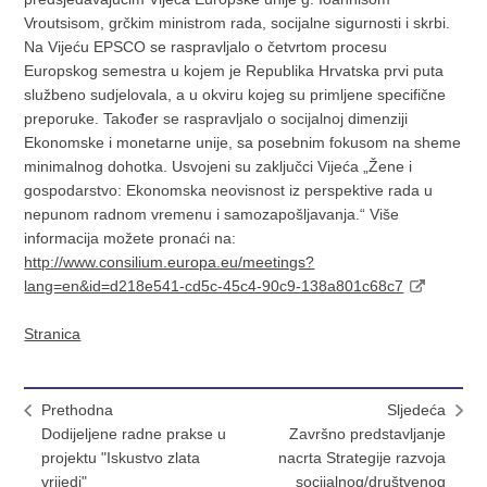
Vroutsisom, grčkim ministrom rada, socijalne sigurnosti i skrbi.
Na Vijeću EPSCO se raspravljalo o četvrtom procesu
Europskog semestra u kojem je Republika Hrvatska prvi puta
službeno sudjelovala, a u okviru kojeg su primljene specifične
preporuke. Također se raspravljalo o socijalnoj dimenziji
Ekonomske i monetarne unije, sa posebnim fokusom na sheme
minimalnog dohotka. Usvojeni su zaključci Vijeća „Žene i
gospodarstvo: Ekonomska neovisnost iz perspektive rada u
nepunom radnom vremenu i samozapošljavanja.“ Više
informacija možete pronaći na:
http://www.consilium.europa.eu/meetings?
lang=en&id=d218e541-cd5c-45c4-90c9-138a801c68c7
Stranica
Prethodna
Sljedeća
Dodijeljene radne prakse u
Završno predstavljanje
projektu "Iskustvo zlata
nacrta Strategije razvoja
vrijedi"
socijalnog/društvenog