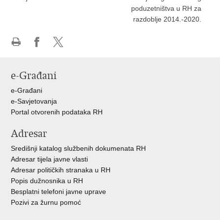
poduzetništva u RH za
razdoblje 2014.-2020.
Ispiši
Podijeli
Podijeli
stranicu
na
na
e-Građani
Facebooku
X-
u
e-Građani
e-Savjetovanja
Portal otvorenih podataka RH
Adresar
Središnji katalog službenih dokumenata RH
Adresar tijela javne vlasti
Adresar političkih stranaka u RH
Popis dužnosnika u RH
Besplatni telefoni javne uprave
Pozivi za žurnu pomoć