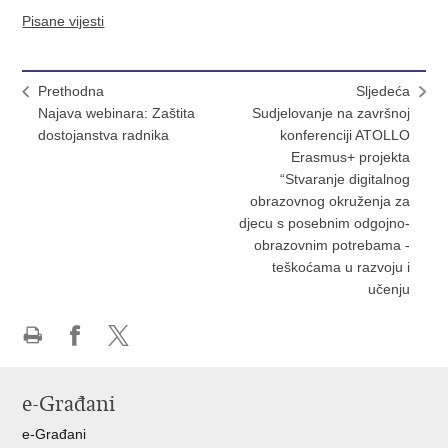
Pisane vijesti
Prethodna
Sljedeća
Najava webinara: Zaštita
Sudjelovanje na završnoj
dostojanstva radnika
konferenciji ATOLLO
Erasmus+ projekta
“Stvaranje digitalnog
obrazovnog okruženja za
djecu s posebnim odgojno-
obrazovnim potrebama -
teškoćama u razvoju i
učenju
Ispiši
Podijeli
Podijeli
stranicu
na
na
e-Građani
Facebooku
X-
u
e-Građani