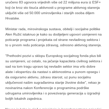
uručeno 83 ugovora vrijednih više od 22 milijuna eura iz ESF+
koji će kroz sto tisuća aktivnosti u programe aktivnog starenja
uključiti više od 50.000 umirovljenika i starijih osoba diljem
Hrvatske.
Ministar rada, mirovinskoga sustava, obitelji i socijalne politike
Alen Ružić istaknuo je kako su dodijeljeni ugovori usmjereni na
poticanje programa i projekata od strane nevladinog sektora i
to u prvom redu poticanja zdravog, odnosno aktivnog starenja.
"Prethodni pozivi u sklopu Europskog socijalnog fonda plus bili
su usmjereni, uz ostalo, na jačanje kapaciteta civilnog sektora i
sad na tom tragu upravo taj nevladin sektor ima vrlo dobre
alate i ekspertizu da nastavi s aktivnostima u punom opsegu i
da osiguramo aktivnu, zdravu starost, uz punu socijalnu
uključenost našim sugrađanima starije životne dobe", rekao je
novinarima nakon Konferencije o programima podrške
udrugama umirovljenika i o povezivanju generacija u izgradnji
boljih lokalnih zajednica.