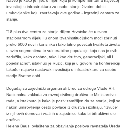
Naveo je kako je riječ o mjeri koja je komplementarna najvećoj
investiciji u infrastrukturu za osobe starije životne dobi i
umirovljenike koju završavaju ove godine - izgradnji centara za
starije.
"18 plus dva centra za starije diljem Hrvatske će u svom
stacionarnom dijelu i u onom izvaninstitucijskom moći zbrinuti
preko 6000 novih korisnika i tako bitno povećati kvalitetu života
u svim segmentima te vulnerabilne populacije koja nas je svih
zadužila, kako osobno, tako i kao društvo, generacijski, ali i
pojedinačno", istaknuo je Ružić, koji je u govoru na konferenciji
također najavio nastavak investicija u infrastrukturu za osobe
starije životne dobi.
Događaj su zajednički organizirali Ured za udruge Vlade RH,
Nacionalna zaklada za razvoj civilnog društva te Ministarstvo
rada, a istaknuto je kako je poziv zamišljen da se starije, koji se
nakon umirovljenja često povlače iz društva i izoliraju, "izvuče"
iz njihovih domova i vrati ih u zajednice kako bi bili aktivni dio
društva.
Helena Beus, ovlaštena za obavljanje poslova ravnatelja Ureda