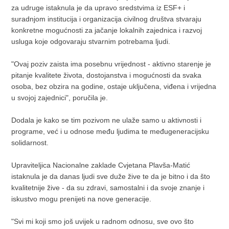
za udruge istaknula je da upravo sredstvima iz ESF+ i
suradnjom institucija i organizacija civilnog društva stvaraju
konkretne mogućnosti za jačanje lokalnih zajednica i razvoj
usluga koje odgovaraju stvarnim potrebama ljudi.
"Ovaj poziv zaista ima posebnu vrijednost - aktivno starenje je
pitanje kvalitete života, dostojanstva i mogućnosti da svaka
osoba, bez obzira na godine, ostaje uključena, viđena i vrijedna
u svojoj zajednici", poručila je.
Dodala je kako se tim pozivom ne ulaže samo u aktivnosti i
programe, već i u odnose među ljudima te međugeneracijsku
solidarnost.
Upraviteljica Nacionalne zaklade Cvjetana Plavša-Matić
istaknula je da danas ljudi sve duže žive te da je bitno i da što
kvalitetnije žive - da su zdravi, samostalni i da svoje znanje i
iskustvo mogu prenijeti na nove generacije.
"Svi mi koji smo još uvijek u radnom odnosu, sve ovo što