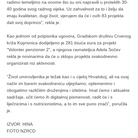
radimo temeljimo na onome što su oni napravili u proteklih 30-
40 godina svog radnog vijeka. Uz zahvalnost za to i želju da
imaju kvalitetan, dugi život, vjerujem da će i ovih 83 projekta
dati svoj doprinos", rekla je.
Kao jednom od potpisnika ugovora, Gradskom društvu Crvenog
križa Koprivnica dodijeljeno je 281 tisuća eura za projekt
"Volonter penzioner 2", a njegova ravnateljica Adela Sočev
rekla je novinarima da će u sklopu projekta svakodnevno
organizirati niz aktivnosti.
"Život umirovljenika je težak kao i u cijeloj Hrvatskoj, ali na ovaj
način im barem svakodnevicu uljepšamo, oplemenimo i
obogatimo različitim druženjima i izletima. Imat ćemo i aktualne
sadržaje, učit ćemo ih digitalnoj pismenosti, radit će i s
liječnicima i s nutricionistima, a to im sve puno znači", poručila
je.
IZVOR: HINA
FOTO:NZRCD