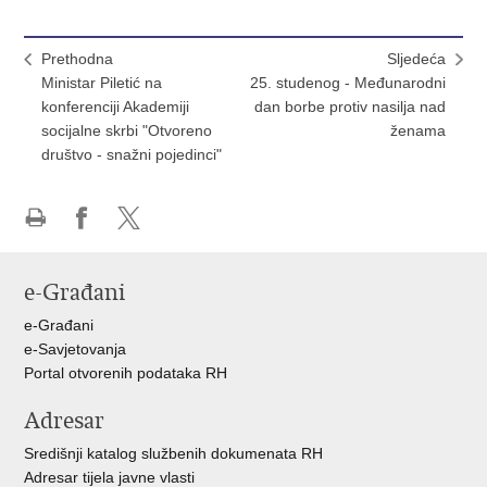
Prethodna
Sljedeća
Ministar Piletić na
25. studenog - Međunarodni
konferenciji Akademiji
dan borbe protiv nasilja nad
socijalne skrbi "Otvoreno
ženama
društvo - snažni pojedinci"
Ispiši
Podijeli
Podijeli
stranicu
na
na
e-Građani
Facebooku
X-
u
e-Građani
e-Savjetovanja
Portal otvorenih podataka RH
Adresar
Središnji katalog službenih dokumenata RH
Adresar tijela javne vlasti