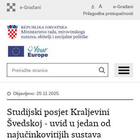
Preskoči
A
e-Građani
A
na
Prilagodba pristupačnosti
glavni
sadržaj
Objavljeno: 25.11.2025.
Studijski posjet Kraljevini
Švedskoj - uvid u jedan od
najučinkovitijih sustava