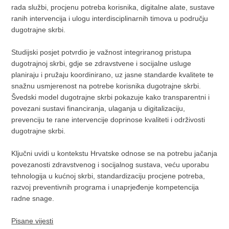
rada službi, procjenu potreba korisnika, digitalne alate, sustave
ranih intervencija i ulogu interdisciplinarnih timova u području
dugotrajne skrbi.
Studijski posjet potvrdio je važnost integriranog pristupa
dugotrajnoj skrbi, gdje se zdravstvene i socijalne usluge
planiraju i pružaju koordinirano, uz jasne standarde kvalitete te
snažnu usmjerenost na potrebe korisnika dugotrajne skrbi.
Švedski model dugotrajne skrbi pokazuje kako transparentni i
povezani sustavi financiranja, ulaganja u digitalizaciju,
prevenciju te rane intervencije doprinose kvaliteti i održivosti
dugotrajne skrbi.
Ključni uvidi u kontekstu Hrvatske odnose se na potrebu jačanja
povezanosti zdravstvenog i socijalnog sustava, veću uporabu
tehnologija u kućnoj skrbi, standardizaciju procjene potreba,
razvoj preventivnih programa i unaprjeđenje kompetencija
radne snage.
Pisane vijesti