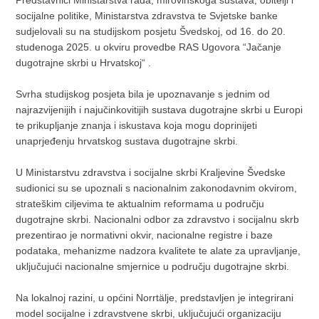
Predstavnici Ministarstva rada, mirovinskoga sustava, obitelji i
socijalne politike, Ministarstva zdravstva te Svjetske banke
sudjelovali su na studijskom posjetu Švedskoj, od 16. do 20.
studenoga 2025. u okviru provedbe RAS Ugovora “Jačanje
dugotrajne skrbi u Hrvatskoj“ .
Svrha studijskog posjeta bila je upoznavanje s jednim od
najrazvijenijih i najučinkovitijih sustava dugotrajne skrbi u Europi
te prikupljanje znanja i iskustava koja mogu doprinijeti
unaprjeđenju hrvatskog sustava dugotrajne skrbi.
U Ministarstvu zdravstva i socijalne skrbi Kraljevine Švedske
sudionici su se upoznali s nacionalnim zakonodavnim okvirom,
strateškim ciljevima te aktualnim reformama u području
dugotrajne skrbi. Nacionalni odbor za zdravstvo i socijalnu skrb
prezentirao je normativni okvir, nacionalne registre i baze
podataka, mehanizme nadzora kvalitete te alate za upravljanje,
uključujući nacionalne smjernice u području dugotrajne skrbi.
Na lokalnoj razini, u općini Norrtälje, predstavljen je integrirani
model socijalne i zdravstvene skrbi, uključujući organizaciju