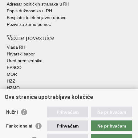
Adresar političkih stranaka u RH
Popis dužnosnika u RH
Besplatni telefoni javne uprave
Pozivi za žurnu pomoć
Važne poveznice
Vlada RH
Hrvatski sabor
Ured predsjednika
EPSCO
MOR
HZZ
HZMO
REGOS
Ova stranica upotrebljava kolačiće
Hrvatski zavod za socijalni rad
Akademija socijalne skrbi - ASOSK
Nužni
Prihvaćam
Ne prihvaćam
Obiteljski centar
ZOSI
Funkcionalni
Prihvaćam
Ne prihvaćam
AORT
ESFplus