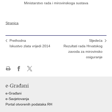
Ministarstvo rada i mirovinskoga sustava
Stranica
Prethodna
Sljedeća
Iskustvo zlata vrijedi 2014
Rezultati rada Hrvatskog
zavoda za mirovinsko
osiguranje
Ispiši
Podijeli
Podijeli
stranicu
na
na
e-Građani
Facebooku
X-
u
e-Građani
e-Savjetovanja
Portal otvorenih podataka RH