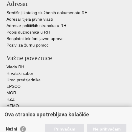
Adresar
Središnji katalog službenih dokumenata RH
Adresar tijela javne vlasti
Adresar političkih stranaka u RH
Popis dužnosnika u RH
Besplatni telefoni javne uprave
Pozivi za žurnu pomoć
Važne poveznice
Vlada RH
Hrvatski sabor
Ured predsjednika
EPSCO
MOR
HZZ
HZMO
REGOS
Ova stranica upotrebljava kolačiće
Hrvatski zavod za socijalni rad
Akademija socijalne skrbi - ASOSK
Nužni
Prihvaćam
Ne prihvaćam
Obiteljski centar