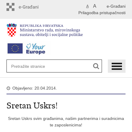
Preskoči
A
e-Građani
A
na
Prilagodba pristupačnosti
glavni
sadržaj
Objavljeno: 20.04.2014.
Sretan Uskrs!
Sretan Uskrs svim građanima, našim partnerima i suradnicima
te zaposlenicima!