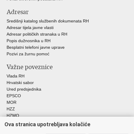
Adresar
Središnji katalog službenih dokumenata RH
Adresar tijela javne vlasti
Adresar političkih stranaka u RH
Popis dužnosnika u RH
Besplatni telefoni javne uprave
Pozivi za žurnu pomoć
Važne poveznice
Vlada RH
Hrvatski sabor
Ured predsjednika
EPSCO
MOR
HZZ
HZMO
REGOS
Ova stranica upotrebljava kolačiće
Hrvatski zavod za socijalni rad