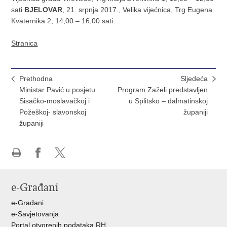
sati
BJELOVAR
, 21. srpnja 2017., Velika vijećnica, Trg Eugena
Kvaternika 2, 14,00 – 16,00 sati
Stranica
Prethodna
Sljedeća
Ministar Pavić u posjetu
Program Zaželi predstavljen
Sisačko-moslavačkoj i
u Splitsko – dalmatinskoj
Požeškoj- slavonskoj
županiji
županiji
Ispiši
Podijeli
Podijeli
stranicu
na
na
e-Građani
Facebooku
X-
u
e-Građani
e-Savjetovanja
Portal otvorenih podataka RH