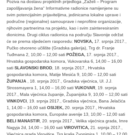
Poziva na dostavu projektnih prijedloga „Zaželi – Program
zapošljavanja žena“
Informativne radionice namijenjene su
svim potencijalnim prijaviteljima, jedinicama lokalne uprave i
područne (regionalne) samouprave i neprofitne organizacije,
njihovim partnerima na projektu, kao i svim zainteresiranim
dionicima. Drugi ciklus radionica na području Slavonije održat
će se prema sljedećem rasporedu:
NOVSKA,
17. srpnja 2017.,
Pučko otvoreno učilište (Gradska galerija), Trg dr. Franje
Tuđmana 2, 10,00 – 12,00 sati
POŽEGA,
17. srpnja 2017.,
Hrvatska gospodarska komora, Vukovarska 6, 14,00 – 16,00
sati
SLAVONSKI BROD
, 18. srpnja 2017., Hrvatska
gospodarska komora, Matije Mesića 9, 10,00 – 12,00 sati
ŽUPANJA
, 18. srpnja 2017., Gradska vijećnica, Ul. J.J.
Strossmayera 1, 14,00 – 16,00 sati
VUKOVAR
, 19. srpnja
2017., Mala vijećnica županije, Županijska 9, 10,00 – 12,00 sati
VINKOVCI
, 19. srpnja 2017., Gradska vijećnica, Bana Jelačića
1, 14,00 – 16,00 sati
OSIJEK,
20. srpnja 2017., Hrvatska
gospodarska komora, Europske avenije 13, 10,00 – 12,00 sati
BELI MANASTIR
, 20. srpnja 2017., Velika vijećnica grada, Imre
Nagyja 2d, 14,00 – 16,00 sati
VIROVITICA,
21. srpnja 2017.,
Vijećnica grada Virovitice, Trg kralja Zvonimira 1, 10,00 – 12,00