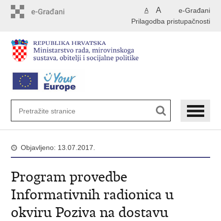
Preskoči
A
e-Građani
A
na
Prilagodba pristupačnosti
glavni
sadržaj
Objavljeno: 13.07.2017.
Program provedbe
Informativnih radionica u
okviru Poziva na dostavu