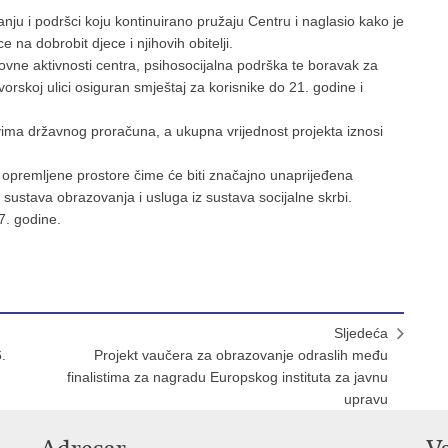
nju i podršci koju kontinuirano pružaju Centru i naglasio kako je
e na dobrobit djece i njihovih obitelji.
azovne aktivnosti centra, psihosocijalna podrška te boravak za
orskoj ulici osiguran smještaj za korisnike do 21. godine i
vima državnog proračuna, a ukupna vrijednost projekta iznosi
 opremljene prostore čime će biti značajno unaprijeđena
 sustava obrazovanja i usluga iz sustava socijalne skrbi.
7. godine.
Sljedeća
.
Projekt vaučera za obrazovanje odraslih među
finalistima za nagradu Europskog instituta za javnu
upravu