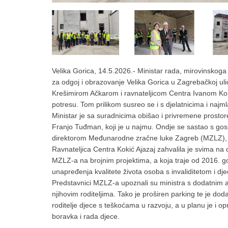
Velika Gorica, 14.5.2026.- Ministar rada, mirovinskoga su
za odgoj i obrazovanje Velika Gorica u Zagrebačkoj uli
Krešimirom Ačkarom i ravnateljicom Centra Ivanom Kok
potresu. Tom prilikom susreo se i s djelatnicima i najml
Ministar je sa suradnicima obišao i privremene prostore
Franjo Tuđman, koji je u najmu. Ondje se sastao s g
direktorom Međunarodne zračne luke Zagreb (MZLZ)
Ravnateljica Centra Kokić Ajazaj zahvalila je svima na
MZLZ-a na brojnim projektima, a koja traje od 2016. god
unapređenja kvalitete života osoba s invaliditetom i d
Predstavnici MZLZ-a upoznali su ministra s dodatnim a
njihovim roditeljima. Tako je proširen parking te je dod
roditelje djece s teškoćama u razvoju, a u planu je i 
boravka i rada djece.