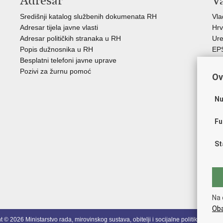
Adresar
V
Središnji katalog službenih dokumenata RH
Vl
Adresar tijela javne vlasti
Hrv
Adresar političkih stranaka u RH
Ure
Popis dužnosnika u RH
EP
Besplatni telefoni javne uprave
MO
Pozivi za žurnu pomoć
HZ
Ov
HZ
RE
Nu
Hrv
Aka
Fu
Obi
ZO
St
AO
ES
FE
Soc
HR
Na 
Oba
 © 2026 Ministarstvo rada, mirovinskog sustava, obitelji i socijalne politike
Uvjeti k