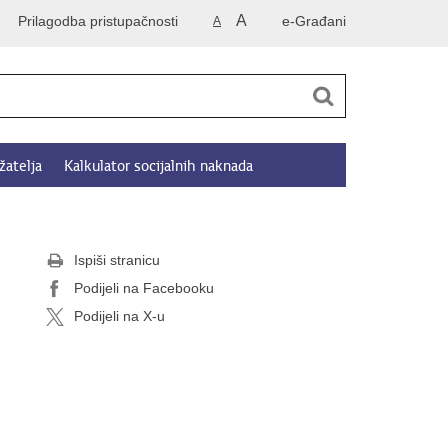
A
Prilagodba pristupačnosti
e-Građani
A
žatelja
Kalkulator socijalnih naknada
Ispiši stranicu
Podijeli na Facebooku
Podijeli na X-u