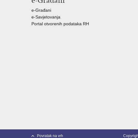
e-Građani
e-Građani
e-Savjetovanja
Portal otvorenih podataka RH
Povratak na vrh
Copyright