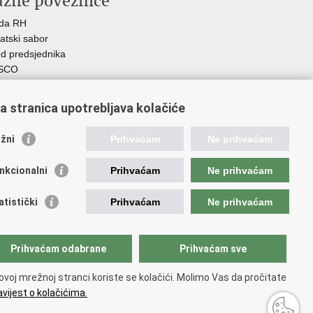
ažne poveznice
ada RH
atski sabor
d predsjednika
SCO
R
Z
a stranica upotrebljava kolačiće
MO
GOS
žni
Prihvaćam
Ne prihvaćam
atski zavod za socijalni rad
demija socijalne skrbi - ASOSK
nkcionalni
Prihvaćam
Ne prihvaćam
teljski centar
SI
atistički
Prihvaćam
Ne prihvaćam
RT
Fplus
AD
Prihvaćam odabrane
Prihvaćam sve
ijalno partnerstvo
 PRES 2020
ovoj mrežnoj stranci koriste se kolačići. Molimo Vas da pročitate
vijest o kolačićima.
orištenja
.