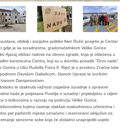
stava, obitelji i socijalne politike Alen Ružić posjetio je Centar
ci gdje je sa suradnicima, gradonačelnikom Velike Gorice
ić Ajazaj obišao radove na obnovi zgrade, koja je oštećena u
ađim korisnicima Centra, koji su u dvorištu posadili ''Drvo nade''.
 Centra u Ulici Rudolfa Fizira 8. Riječ je o prostoru Zračne luke
ospodinom Davidom Gabelicom, članom Uprave te izvršnim
, Ivanom Damjanovićem.
 dolasku te istaknula važnost uspješne suradnje s upravom
ine kada je potpisana Povelja o suradnji i prijateljstvu s ciljem
jece s teškoćama u razvoju na području Velike Gorice.
ktivnostima kojima nastoje olakšati svakodnevicu učenicima i
atno pet parkirnih mjesta označeno i rezervirano isključivo za
opremanje senzorne sobe koja će dodatno unaprijediti uvjete