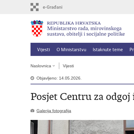
Preskoči
na
glavni
sadržaj
Vijesti
O Ministarstvu
Istaknute teme
Pr
Naslovnica
Vijesti
Objavljeno: 14.05.2026.
Posjet Centru za odgoj 
Galerija fotografija