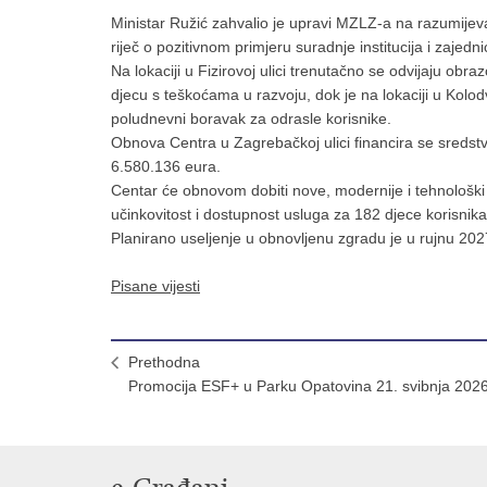
Ministar Ružić zahvalio je upravi MZLZ-a na razumijeva
riječ o pozitivnom primjeru suradnje institucija i zajednic
Na lokaciji u Fizirovoj ulici trenutačno se odvijaju obr
djecu s teškoćama u razvoju, dok je na lokaciji u Kolodv
poludnevni boravak za odrasle korisnike.
Obnova Centra u Zagrebačkoj ulici financira se sredst
6.580.136 eura.
Centar će obnovom dobiti nove, modernije i tehnološki
učinkovitost i dostupnost usluga za 182 djece korisnika
Planirano useljenje u obnovljenu zgradu je u rujnu 202
Pisane vijesti
Prethodna
Promocija ESF+ u Parku Opatovina 21. svibnja 2026