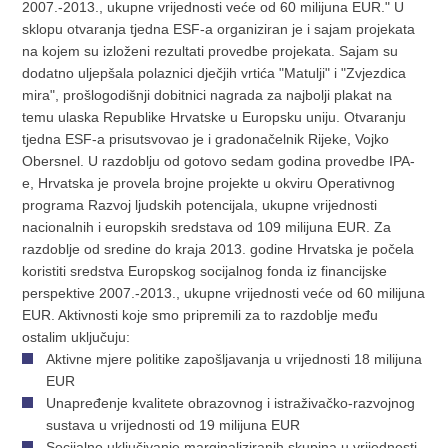
2007.-2013., ukupne vrijednosti veće od 60 milijuna EUR."
U
sklopu otvaranja tjedna ESF-a organiziran je i sajam projekata
na kojem su izloženi rezultati provedbe projekata. Sajam su
dodatno uljepšala polaznici dječjih vrtića "Matulji" i "Zvjezdica
mira", prošlogodišnji dobitnici nagrada za najbolji plakat na
temu ulaska Republike Hrvatske u Europsku uniju. Otvaranju
tjedna ESF-a prisutsvovao je i gradonačelnik Rijeke, Vojko
Obersnel. U razdoblju od gotovo sedam godina provedbe IPA-
e, Hrvatska je provela brojne projekte u okviru Operativnog
programa Razvoj ljudskih potencijala, ukupne vrijednosti
nacionalnih i europskih sredstava od 109 milijuna EUR. Za
razdoblje od sredine do kraja 2013. godine Hrvatska je počela
koristiti sredstva Europskog socijalnog fonda iz financijske
perspektive 2007.-2013., ukupne vrijednosti veće od 60 milijuna
EUR. Aktivnosti koje smo pripremili za to razdoblje među
ostalim uključuju:
Aktivne mjere politike zapošljavanja u vrijednosti 18 milijuna
EUR
Unapređenje kvalitete obrazovnog i istraživačko-razvojnog
sustava u vrijednosti od 19 milijuna EUR
Socijalno uključivanje marginaliziranih skupina u vrijednosti