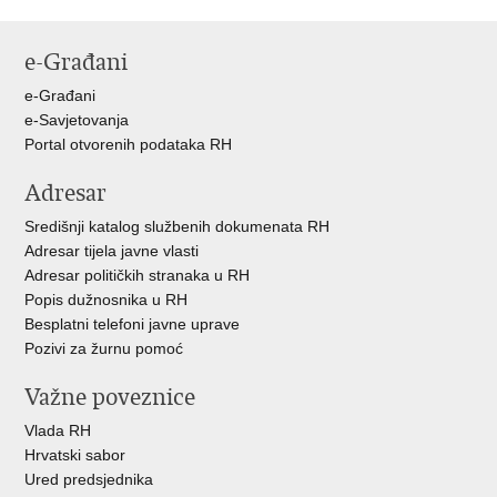
Ispiši
Podijeli
Podijeli
stranicu
na
na
e-Građani
Facebooku
X-
u
e-Građani
e-Savjetovanja
Portal otvorenih podataka RH
Adresar
Središnji katalog službenih dokumenata RH
Adresar tijela javne vlasti
Adresar političkih stranaka u RH
Popis dužnosnika u RH
Besplatni telefoni javne uprave
Pozivi za žurnu pomoć
Važne poveznice
Vlada RH
Hrvatski sabor
Ured predsjednika