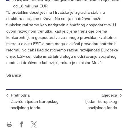
od 18 milijuna EUR
"U proteklim desetljećima Hrvatska je izgradila stabilnu
strukturu socijalne države. No socijalna država može
funkcionirati samo kao nadgradnja snažnog gospodarstva. U
ovom razvojnom trenutku, kad je cijena tranzicije prema
konkurentnijem gospodarstvu za mnoge prevelika, kvalitetne
mjere u okviru ESF-a nam mogu olakšati provedbu potrebnih
reformi. No čak i kad dostignemo razinu razvijenosti Europske
unije, ESF će i dalje imati bitnu ulogu u održavanju socijalnog
modela i društvene kohezije", rekao je ministar Mrsić.
Stranica
Prethodna
Sljedeća
Završen tjedan Europskog
Tjedan Europskog
socijalnog fonda
socijalnog fonda