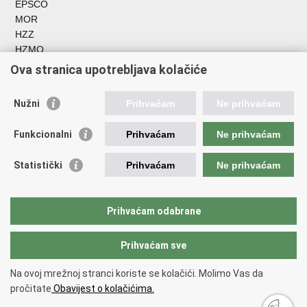
EPSCO
MOR
HZZ
HZMO
REGOS
Ova stranica upotrebljava kolačiće
Hrvatski zavod za socijalni rad
Akademija socijalne skrbi - ASOSK
Nužni
Prihvaćam
Ne prihvaćam
Obiteljski centar
ZOSI
Funkcionalni
Prihvaćam
Ne prihvaćam
AORT
ESFplus
Statistički
Prihvaćam
Ne prihvaćam
FEAD
Socijalno partnerstvo
HR PRES 2020
Prihvaćam odabrane
Prihvaćam sve
Povratak na vrh
Copyright © 2026 Ministarstvo rada, mirovinskog sustava, obitelji i
Na ovoj mrežnoj stranci koriste se kolačići. Molimo Vas da
socijalne politike
Uvjeti korištenja
.
pročitate
Obavijest o kolačićima.
Izjava o pristupačnosti