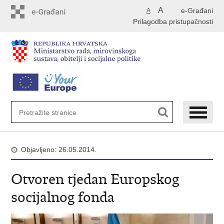
Preskoči
A
e-Građani
A
na
Prilagodba pristupačnosti
glavni
sadržaj
Objavljeno: 26.05.2014.
Otvoren tjedan Europskog
socijalnog fonda