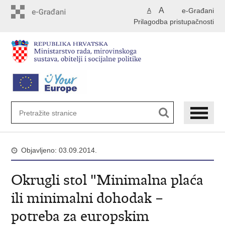
Preskoči
A
e-Građani
A
na
Prilagodba pristupačnosti
glavni
sadržaj
Objavljeno: 03.09.2014.
Okrugli stol "Minimalna plaća
ili minimalni dohodak –
potreba za europskim