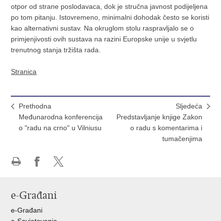
otpor od strane poslodavaca, dok je stručna javnost podijeljena
po tom pitanju. Istovremeno, minimalni dohodak često se koristi
kao alternativni sustav. Na okruglom stolu raspravljalo se o
primjenjivosti ovih sustava na razini Europske unije u svjetlu
trenutnog stanja tržišta rada.
Stranica
Prethodna
Sljedeća
Međunarodna konferencija
Predstavljanje knjige Zakon
o "radu na crno" u Vilniusu
o radu s komentarima i
tumačenjima
Ispiši
Podijeli
Podijeli
stranicu
na
na
e-Građani
Facebooku
X-
u
e-Građani
e-Savjetovanja