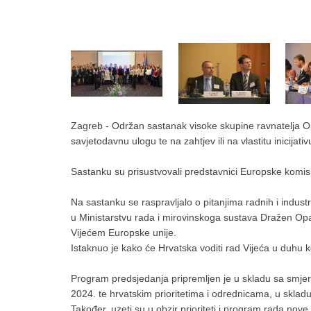
Zagreb - Održan sastanak visoke skupine ravnatelja O
savjetodavnu ulogu te na zahtjev ili na vlastitu inicijat
Sastanku su prisustvovali predstavnici Europske komisi
Na sastanku se raspravljalo o pitanjima radnih i indust
u Ministarstvu rada i mirovinskoga sustava Dražen Opal
Vijećem Europske unije.
Istaknuo je kako će Hrvatska voditi rad Vijeća u duh
Program predsjedanja pripremljen je u skladu sa smj
2024. te hrvatskim prioritetima i odrednicama, u skla
Također, uzeti su u obzir prioriteti i program rada nov