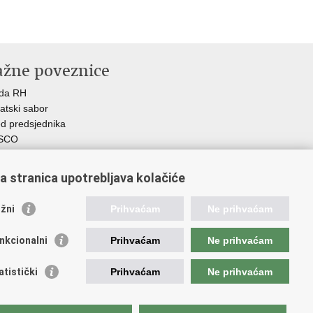
ažne poveznice
ada RH
atski sabor
d predsjednika
SCO
R
Z
a stranica upotrebljava kolačiće
MO
GOS
žni
Prihvaćam
Ne prihvaćam
atski zavod za socijalni rad
demija socijalne skrbi - ASOSK
nkcionalni
Prihvaćam
Ne prihvaćam
teljski centar
SI
atistički
Prihvaćam
Ne prihvaćam
RT
Fplus
AD