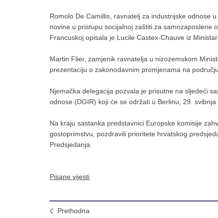
Romolo De Camillis, ravnatelj za industrijske odnose u t
novine u pristupu socijalnoj zaštiti za samozaposlen
Francuskoj opisala je Lucile Castex-Chauve iz Ministar
Martin Flier, zamjenik ravnatelja u nizozemskom Minista
prezentaciju o zakonodavnim promjenama na području po
Njemačka delegacija pozvala je prisutne na sljedeći sa
odnose (DGIR) koji će se održati u Berlinu, 29. svibnja
Na kraju sastanka predstavnici Europske komisije zahva
gostoprimstvu, pozdravili prioritete hrvatskog predsjed
Predsjedanja.
Pisane vijesti
Prethodna