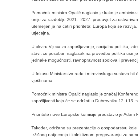
Pomoćnik ministra Opalić naglasio je kako je ambiciozan
unije za razdoblje 2021.–2027. preduvjet za ostvarivan
utemeljen je na četiri prioriteta: Europa koja se razvija
utjecajna.
U okviru Vijeća za zapošljavanje, socijalnu politiku, z
stavit će poseban naglasak na provedbu politika usmjere
jednake mogućnosti, ravnopravnost spolova i prevenci
U fokusu Ministarstva rada i mirovinskoga sustava bit ć
vještinama.
Pomoćnik ministra Opalić naglasio je značaj Konferenc
zapošljivosti koja će se održati u Dubrovniku 12. i 13. 
Prioritete nove Europske komisije predstavio je Adam Po
Također, održane su prezentacije o gospodarstvu koje d
tržišnog natjecanja i kolektivnom pregovaranju za sa