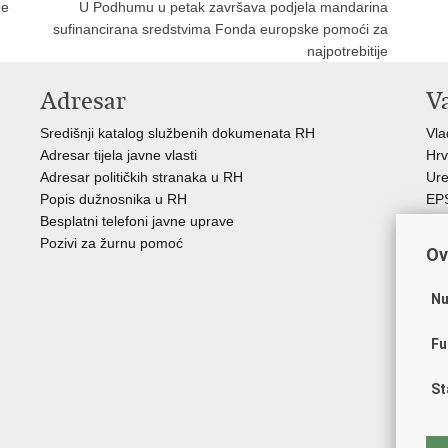
ne
U Podhumu u petak završava podjela mandarina
sufinancirana sredstvima Fonda europske pomoći za
najpotrebitije
Adresar
V
Središnji katalog službenih dokumenata RH
Vl
Adresar tijela javne vlasti
Hrv
Adresar političkih stranaka u RH
Ure
Popis dužnosnika u RH
EP
Besplatni telefoni javne uprave
MO
Pozivi za žurnu pomoć
HZ
Ov
HZ
RE
Nu
Hrv
Aka
Fu
Obi
ZO
St
AO
ES
FE