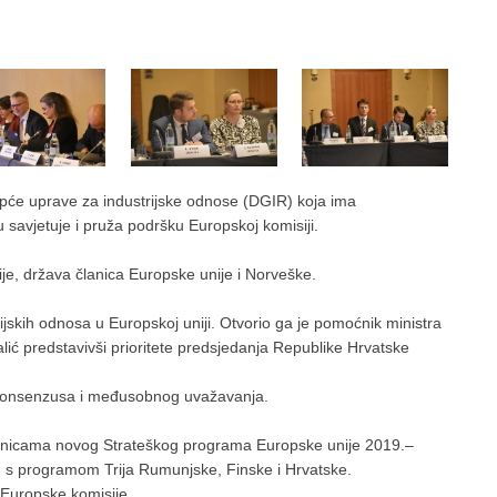
pće uprave za industrijske odnose (DGIR) koja ima
ivu savjetuje i pruža podršku Europskoj komisiji.
je, država članica Europske unije i Norveške.
rijskih odnosa u Europskoj uniji. Otvorio ga je pomoćnik ministra
ić predstavivši prioritete predsjedanja Republike Hrvatske
u konsenzusa i međusobnog uvažavanja.
ernicama novog Strateškog programa Europske unije 2019.–
du s programom Trija Rumunjske, Finske i Hrvatske.
e Europske komisije.