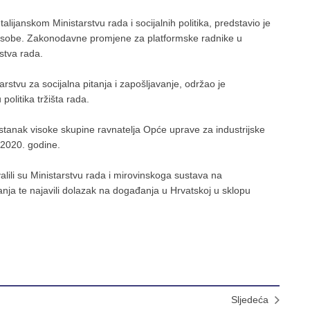
alijanskom Ministarstvu rada i socijalnih politika, predstavio je
e osobe. Zakonodavne promjene za platformske radnike u
stva rada.
rstvu za socijalna pitanja i zapošljavanje, održao je
litika tržišta rada.
stanak visoke skupine ravnatelja Opće uprave za industrijske
 2020. godine.
lili su Ministarstvu rada i mirovinskoga sustava na
anja te najavili dolazak na događanja u Hrvatskoj u sklopu
Sljedeća