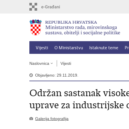
Preskoči
na
glavni
sadržaj
Vijesti
O Ministarstvu
Istaknute teme
Pr
Naslovnica
Vijesti
Objavljeno: 29.11.2019.
Održan sastanak visoke
uprave za industrijske
Galerija fotografija