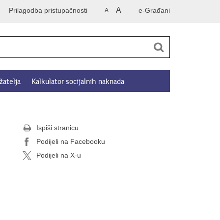
A
Prilagodba pristupačnosti
e-Građani
A
žatelja
Kalkulator socijalnih naknada
Ispiši stranicu
Podijeli na Facebooku
Podijeli na X-u