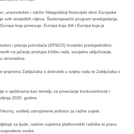
, uravnotežen i održiv Višegodišnji financijski okvir Europske
je svih strateških ciljeva. Šestomjesečni program predsjedanja
, Europa koja povezuje, Europa koja štiti i Europa koja je
dravstvo i pitanja potrošača (EPSCO) hrvatsko predsjedništvo
nih na jačanje pristupa tržištu rada, socijalno uključivanje,
ju siromaštva.
e priprema Zaključaka o dobrobiti u svijetu rada te Zaključaka o
ije o vještinama kao temelju za povećanje konkurentnosti i
svibnja 2020. godine.
korny, voditelj ustrojstvene jedinice za radne uvjete.
jeluje za ljude, radnim uvjetima platformskih radnika te pravu
mozaposlene osobe.