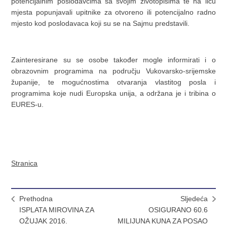
potencijalnim poslodavcima sa svojim životopisima te na licu
mjesta popunjavali upitnike za otvoreno ili potencijalno radno
mjesto kod poslodavaca koji su se na Sajmu predstavili.
Zainteresirane su se osobe također mogle informirati i o
obrazovnim programima na području Vukovarsko-srijemske
županije, te mogućnostima otvaranja vlastitog posla i
programima koje nudi Europska unija, a održana je i tribina o
EURES-u.
Stranica
Prethodna
Sljedeća
ISPLATA MIROVINA ZA
OSIGURANO 60.6
OŽUJAK 2016.
MILIJUNA KUNA ZA POSAO