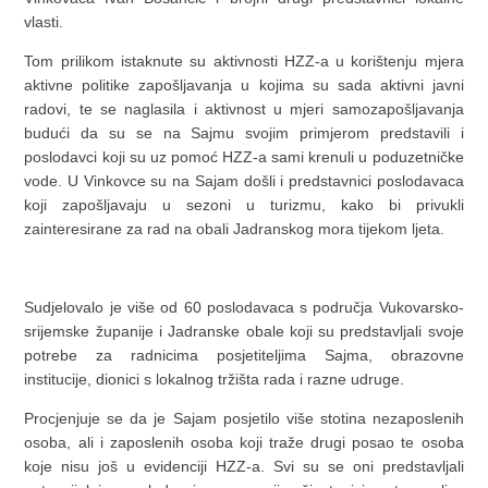
vlasti.
Tom prilikom istaknute su aktivnosti HZZ-a u korištenju mjera
aktivne politike zapošljavanja u kojima su sada aktivni javni
radovi, te se naglasila i aktivnost u mjeri samozapošljavanja
budući da su se na Sajmu svojim primjerom predstavili i
poslodavci koji su uz pomoć HZZ-a sami krenuli u poduzetničke
vode. U Vinkovce su na Sajam došli i predstavnici poslodavaca
koji zapošljavaju u sezoni u turizmu, kako bi privukli
zainteresirane za rad na obali Jadranskog mora tijekom ljeta.
Sudjelovalo je više od 60 poslodavaca s područja Vukovarsko-
srijemske županije i Jadranske obale koji su predstavljali svoje
potrebe za radnicima posjetiteljima Sajma, obrazovne
institucije, dionici s lokalnog tržišta rada i razne udruge.
Procjenjuje se da je Sajam posjetilo više stotina nezaposlenih
osoba, ali i zaposlenih osoba koji traže drugi posao te osoba
koje nisu još u evidenciji HZZ-a. Svi su se oni predstavljali