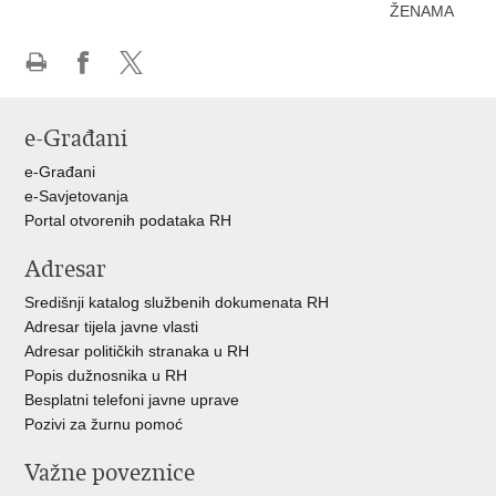
ŽENAMA
Ispiši
Podijeli
Podijeli
stranicu
na
na
e-Građani
Facebooku
X-
u
e-Građani
e-Savjetovanja
Portal otvorenih podataka RH
Adresar
Središnji katalog službenih dokumenata RH
Adresar tijela javne vlasti
Adresar političkih stranaka u RH
Popis dužnosnika u RH
Besplatni telefoni javne uprave
Pozivi za žurnu pomoć
Važne poveznice