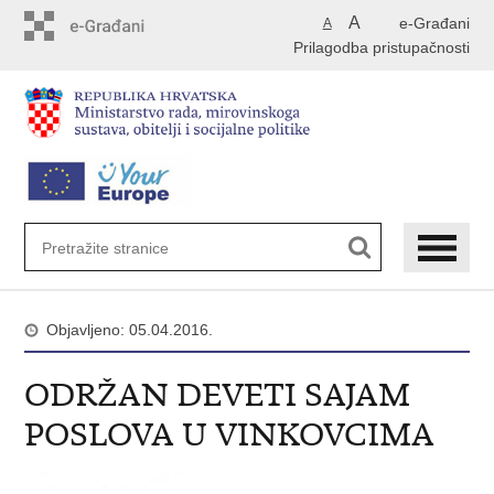
Preskoči
A
e-Građani
A
na
Prilagodba pristupačnosti
glavni
sadržaj
Objavljeno: 05.04.2016.
ODRŽAN DEVETI SAJAM
POSLOVA U VINKOVCIMA