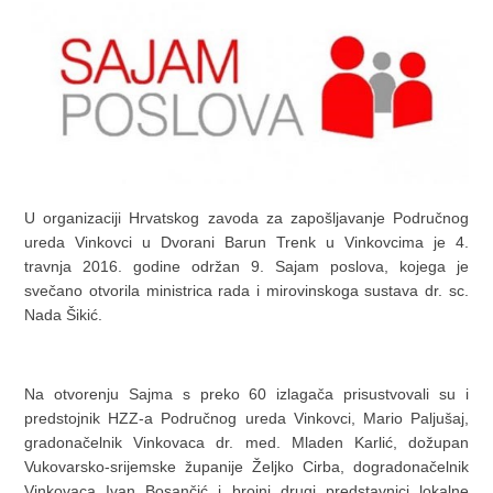
U organizaciji Hrvatskog zavoda za zapošljavanje Područnog
ureda Vinkovci u Dvorani Barun Trenk u Vinkovcima je 4.
travnja 2016. godine održan 9. Sajam poslova, kojega je
svečano otvorila ministrica rada i mirovinskoga sustava dr. sc.
Nada Šikić.
Na otvorenju Sajma s preko 60 izlagača prisustvovali su i
predstojnik HZZ-a Područnog ureda Vinkovci, Mario Paljušaj,
gradonačelnik Vinkovaca dr. med. Mladen Karlić, dožupan
Vukovarsko-srijemske županije Željko Cirba, dogradonačelnik
Vinkovaca Ivan Bosančić i brojni drugi predstavnici lokalne