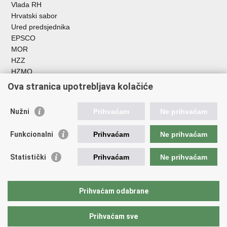
Vlada RH
Hrvatski sabor
Ured predsjednika
EPSCO
MOR
HZZ
HZMO
REGOS
Ova stranica upotrebljava kolačiće
Hrvatski zavod za socijalni rad
Akademija socijalne skrbi - ASOSK
Nužni
Prihvaćam
Ne prihvaćam
Obiteljski centar
ZOSI
Funkcionalni
Prihvaćam
Ne prihvaćam
AORT
ESFplus
Statistički
Prihvaćam
Ne prihvaćam
FEAD
Socijalno partnerstvo
HR PRES 2020
Prihvaćam odabrane
Prihvaćam sve
Povratak na vrh