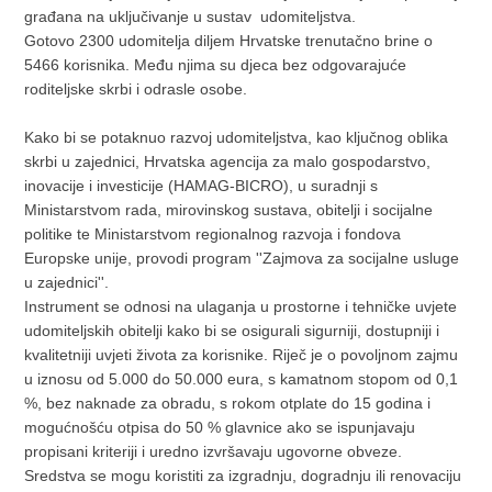
građana na uključivanje u sustav udomiteljstva.
Gotovo 2300 udomitelja diljem Hrvatske trenutačno brine o
5466 korisnika. Među njima su djeca bez odgovarajuće
roditeljske skrbi i odrasle osobe.
Kako bi se potaknuo razvoj udomiteljstva, kao ključnog oblika
skrbi u zajednici, Hrvatska agencija za malo gospodarstvo,
inovacije i investicije (HAMAG-BICRO), u suradnji s
Ministarstvom rada, mirovinskog sustava, obitelji i socijalne
politike te Ministarstvom regionalnog razvoja i fondova
Europske unije, provodi program ''Zajmova za socijalne usluge
u zajednici''.
Instrument se odnosi na ulaganja u prostorne i tehničke uvjete
udomiteljskih obitelji kako bi se osigurali sigurniji, dostupniji i
kvalitetniji uvjeti života za korisnike. Riječ je o povoljnom zajmu
u iznosu od 5.000 do 50.000 eura, s kamatnom stopom od 0,1
%, bez naknade za obradu, s rokom otplate do 15 godina i
mogućnošću otpisa do 50 % glavnice ako se ispunjavaju
propisani kriteriji i uredno izvršavaju ugovorne obveze.
Sredstva se mogu koristiti za izgradnju, dogradnju ili renovaciju