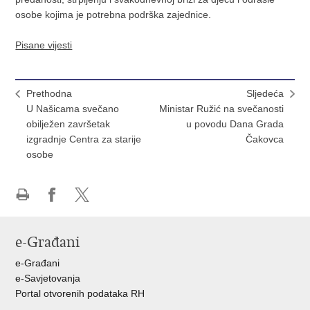
osobe kojima je potrebna podrška zajednice.
Pisane vijesti
Prethodna
Sljedeća
U Našicama svečano
Ministar Ružić na svečanosti
obilježen završetak
u povodu Dana Grada
izgradnje Centra za starije
Čakovca
osobe
Ispiši
Podijeli
Podijeli
stranicu
na
na
e-Građani
Facebooku
X-
u
e-Građani
e-Savjetovanja
Portal otvorenih podataka RH