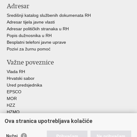
Adresar
Središnji katalog službenih dokumenata RH
Adresar tijela javne vlasti
Adresar političkih stranaka u RH
Popis dužnosnika u RH
Besplatni telefoni javne uprave
Pozivi za žurnu pomoć
Važne poveznice
Vlada RH
Hrvatski sabor
Ured predsjednika
EPSCO
MOR
HZZ
HZMO
REGOS
Ova stranica upotrebljava kolačiće
Hrvatski zavod za socijalni rad
Akademija socijalne skrbi - ASOSK
Nužni
Prihvaćam
Ne prihvaćam