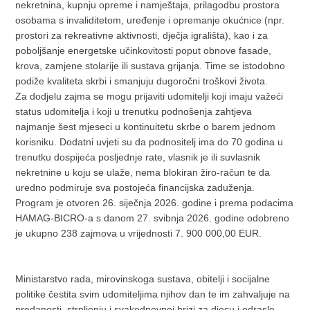
nekretnina, kupnju opreme i namještaja, prilagodbu prostora
osobama s invaliditetom, uređenje i opremanje okućnice (npr.
prostori za rekreativne aktivnosti, dječja igrališta), kao i za
poboljšanje energetske učinkovitosti poput obnove fasade,
krova, zamjene stolarije ili sustava grijanja. Time se istodobno
podiže kvaliteta skrbi i smanjuju dugoročni troškovi života.
Za dodjelu zajma se mogu prijaviti udomitelji koji imaju važeći
status udomitelja i koji u trenutku podnošenja zahtjeva
najmanje šest mjeseci u kontinuitetu skrbe o barem jednom
korisniku. Dodatni uvjeti su da podnositelj ima do 70 godina u
trenutku dospijeća posljednje rate, vlasnik je ili suvlasnik
nekretnine u koju se ulaže, nema blokiran žiro-račun te da
uredno podmiruje sva postojeća financijska zaduženja.
Program je otvoren 26. siječnja 2026. godine i prema podacima
HAMAG-BICRO-a s danom 27. svibnja 2026. godine odobreno
je ukupno 238 zajmova u vrijednosti 7. 900 000,00 EUR.
Ministarstvo rada, mirovinskoga sustava, obitelji i socijalne
politike čestita svim udomiteljima njihov dan te im zahvaljuje na
predanosti, strpljenju i svakodnevnoj brizi za djecu i odrasle