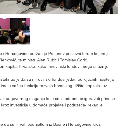
e i Hercegovine održan je Prstenov poslovni forum kojem je
nković, te ministri Alen Ružić i Tomislav Ćorić.
n kapital Hrvatske: kako mirovinski fondovi mogu snažnije
taknuo je da su mirovinski fondovi jedan od ključnih nositelja
 imaju važnu funkciju razvoja hrvatskog tržišta kapitala- uz
tavak odgovornog ulaganja koje će istodobno osiguravati prinose
 kroz investicije u domaće projekte i poduzeća- rekao je
 da su Hrvati podrijetlom iz Bosne i Hercegovine kroz