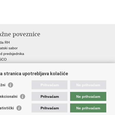
ažne poveznice
ada RH
atski sabor
d predsjednika
SCO
R
Z
a stranica upotrebljava kolačiće
MO
GOS
žni
Prihvaćam
Ne prihvaćam
atski zavod za socijalni rad
demija socijalne skrbi - ASOSK
nkcionalni
Prihvaćam
Ne prihvaćam
teljski centar
SI
atistički
Prihvaćam
Ne prihvaćam
RT