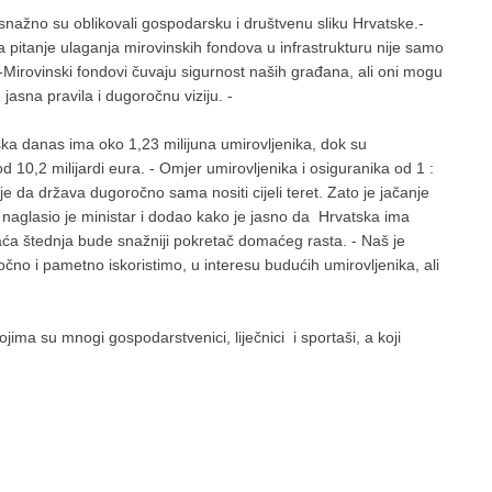
nažno su oblikovali gospodarsku i društvenu sliku Hrvatske.-
 pitanje ulaganja mirovinskih fondova u infrastrukturu nije samo
 -Mirovinski fondovi čuvaju sigurnost naših građana, ali oni mogu
jasna pravila i dugoročnu viziju. -
ska danas ima oko 1,23 milijuna umirovljenika, dok su
10,2 milijardi eura. - Omjer umirovljenika i osiguranika od 1 :
a država dugoročno sama nositi cijeli teret. Zato je jačanje
- naglasio je ministar i dodao kako je jasno da Hrvatska ima
maća štednja bude snažniji pokretač domaćeg rasta. - Naš je
čno i pametno iskoristimo, u interesu budućih umirovljenika, ali
ma su mnogi gospodarstvenici, liječnici i sportaši, a koji