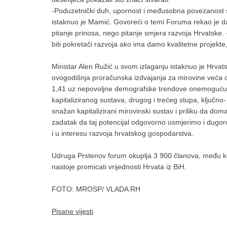
-Poduzetnički duh, upornost i međusobna povezanost s
istaknuo je Mamić. Govoreći o temi Foruma rekao je da
pitanje prinosa, nego pitanje smjera razvoja Hrvatske.
biti pokretači razvoja ako ima damo kvalitetne projekte, 
Ministar Alen Ružić u svom izlaganju istaknuo je Hrvat
ovogodišnja proračunska izdvajanja za mirovine veća od 
1,41 uz nepovoljne demografske trendove onemogućuje d
kapitaliziranog sustava, drugog i trećeg stupa, ključno
snažan kapitalizirani mirovinski sustav i priliku da do
zadatak da taj potencijal odgovorno usmjerimo i dugoro
i u interesu razvoja hrvatskog gospodarstva.
Udruga Prstenov forum okuplja 3 900 članova, među koji
nastoje promicati vrijednosti Hrvata iz BiH.
FOTO: MROSP/ VLADA RH
Pisane vijesti