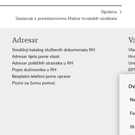
Sljedeća
Sastanak s predstavnicima Matice hrvatskih sindikata
Adresar
V
Središnji katalog službenih dokumenata RH
Vl
Adresar tijela javne vlasti
Hrv
Adresar političkih stranaka u RH
Ure
Popis dužnosnika u RH
EP
Besplatni telefoni javne uprave
MO
Pozivi za žurnu pomoć
HZ
Ov
HZ
RE
Nu
Hrv
Aka
Fu
Obi
ZO
St
AO