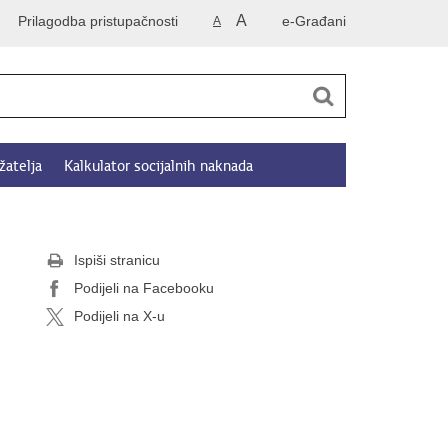
A
Prilagodba pristupačnosti
e-Građani
A
žatelja
Kalkulator socijalnih naknada
Ispiši stranicu
Podijeli na Facebooku
Podijeli na X-u