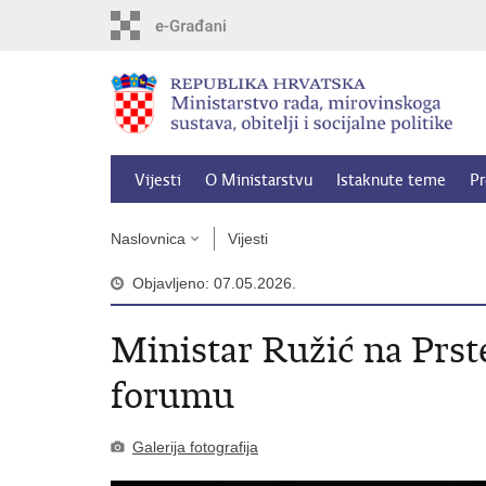
Preskoči
na
glavni
sadržaj
Vijesti
O Ministarstvu
Istaknute teme
Pr
Naslovnica
Vijesti
Objavljeno: 07.05.2026.
Ministar Ružić na Pr
forumu
Galerija fotografija