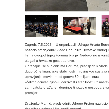
Zagreb, 7.5.2026. - U organizaciji Udruge Hrvata Bosn
nazočio predsjednik Vlade Republike Hrvatske Andrej Ple
Tema ovogodišnjeg Foruma bila je Nedovoljno iskorište
ulagati u hrvatsko gospodarstvo.
Obraćajući se sudionicima Foruma, predsjednik Vlade is
dugoročne financijske stabilnosti mirovinskog sustava i
upravljanje imovinom od gotovo 30 milijardi eura.
-Želimo očuvati njihovu održivost i stabilnost, uz nas
za hrvatske građane i doprinositi razvoju gospodarstva
premijer.
Draženko Mamić, predsjednik Udruge Prsten naglasio je
desetljeća pokazali što znači stvarati.