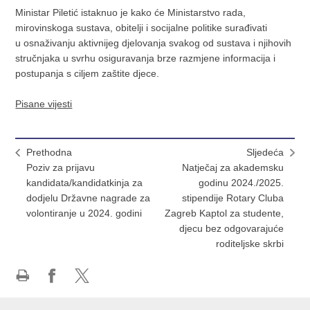
Ministar Piletić istaknuo je kako će Ministarstvo rada,
mirovinskoga sustava, obitelji i socijalne politike surađivati
u osnaživanju aktivnijeg djelovanja svakog od sustava i njihovih
stručnjaka u svrhu osiguravanja brze razmjene informacija i
postupanja s ciljem zaštite djece.
Pisane vijesti
Prethodna
Sljedeća
Poziv za prijavu
Natječaj za akademsku
kandidata/kandidatkinja za
godinu 2024./2025.
dodjelu Državne nagrade za
stipendije Rotary Cluba
volontiranje u 2024. godini
Zagreb Kaptol za studente,
djecu bez odgovarajuće
roditeljske skrbi
Ispiši
Podijeli
Podijeli
stranicu
na
na