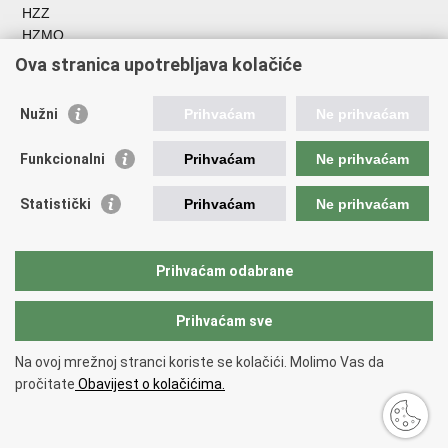
HZZ
HZMO
REGOS
Ova stranica upotrebljava kolačiće
Hrvatski zavod za socijalni rad
Akademija socijalne skrbi - ASOSK
Nužni
Prihvaćam
Ne prihvaćam
Obiteljski centar
ZOSI
Funkcionalni
Prihvaćam
Ne prihvaćam
AORT
ESFplus
Statistički
Prihvaćam
Ne prihvaćam
FEAD
Socijalno partnerstvo
HR PRES 2020
Prihvaćam odabrane
Prihvaćam sve
Povratak na vrh
Copyright © 2026 Ministarstvo rada, mirovinskog sustava, obitelji i
Na ovoj mrežnoj stranci koriste se kolačići. Molimo Vas da
socijalne politike
Uvjeti korištenja
.
pročitate
Obavijest o kolačićima.
Izjava o pristupačnosti