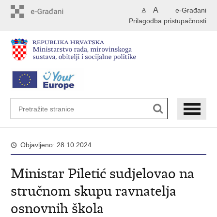
Preskoči
A
e-Građani
A
na
Prilagodba pristupačnosti
glavni
sadržaj
Objavljeno: 28.10.2024.
Ministar Piletić sudjelovao na
stručnom skupu ravnatelja
osnovnih škola