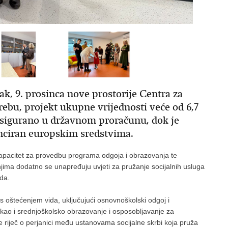
ak, 9. prosinca nove prostorije Centra za
ebu, projekt ukupne vrijednosti veće od 6,7
 osigurano u državnom proračunu, dok je
anciran europskim sredstvima.
kapacitet za provedbu programa odgoja i obrazovanja te
jima dodatno se unapređuju uvjeti za pružanje socijalnih usluga
ida.
 oštećenjem vida, uključujući osnovnoškolski odgoj i
ao i srednjoškolsko obrazovanje i osposobljavanje za
je riječ o perjanici među ustanovama socijalne skrbi koja pruža