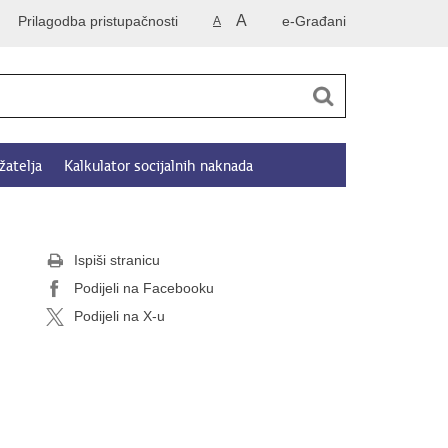
A
Prilagodba pristupačnosti
e-Građani
A
žatelja
Kalkulator socijalnih naknada
Ispiši stranicu
Podijeli na Facebooku
Podijeli na X-u