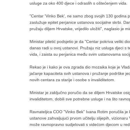
usluge za oko 400 djece i odraslih s oštećenjem vida.
"Centar 'Vinko Bek', ne samo zbog svojih 130 godina pos
zaslužuje epitet perjanice ustanova socijalne skrbi. Dan
pružaju diljem Hrvatske, vrijedilo uložiti", naglasio je mi
Ministar piletić podsjetio je da "Centar pokriva veliki d
danas radi u ovoj ustanovi. Pružaju niz usluga djeci s
vida, i zaista su perjanica među svim ustanovama socij
Rekao je i kako je ova zgrada dio mozaika koje je Vlad
jačanje kapaciteta svih ustanova i pružanje podrške j
novih centara za starije i osobe s invaliditetom.
Ministar je zaključno poručio da se diljem Hrvatske osi
invaliditetom, dobili sve potrebne usluge i na što ravnop
Ravnateljica COO "Vinko Bek" Ivana Rotim poručila je 
ustanove zahvaljujući prvom učitelju slijepih, vizionaru
može ravnopravno sudjelovati s videćom djecom u r