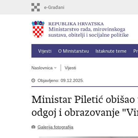
Preskoči
na
glavni
sadržaj
Vijesti
O Ministarstvu
Istaknute teme
Pr
Naslovnica
Vijesti
Objavljeno: 09.12.2025.
Ministar Piletić obišao
odgoj i obrazovanje "V
Galerija fotografija