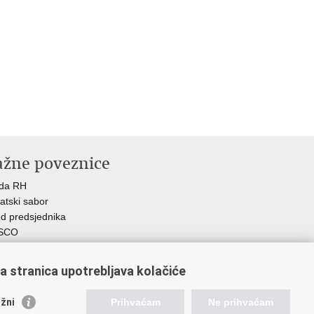
ažne poveznice
ada RH
atski sabor
d predsjednika
SCO
R
Z
a stranica upotrebljava kolačiće
MO
GOS
žni
Prihvaćam
Ne prihvaćam
atski zavod za socijalni rad