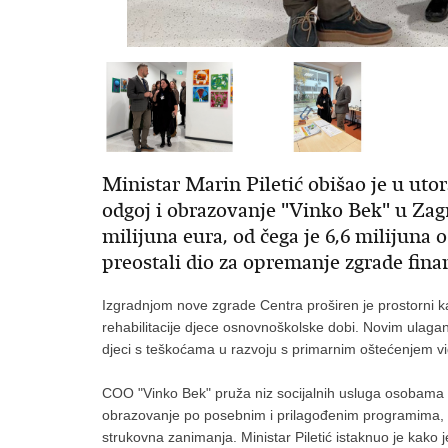
Ministar Marin Piletić obišao je u utor
odgoj i obrazovanje "Vinko Bek" u Zagr
milijuna eura, od čega je 6,6 milijuna
preostali dio za opremanje zgrade fin
Izgradnjom nove zgrade Centra proširen je prostorni 
rehabilitacije djece osnovnoškolske dobi. Novim ulagan
djeci s teškoćama u razvoju s primarnim oštećenjem v
COO "Vinko Bek" pruža niz socijalnih usluga osobama s
obrazovanje po posebnim i prilagođenim programima, k
strukovna zanimanja. Ministar Piletić istaknuo je kako 