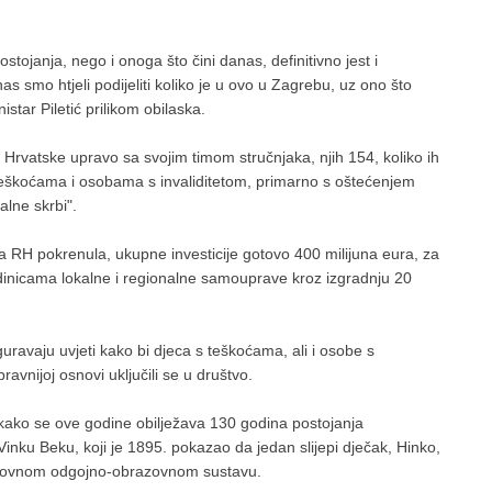
tojanja, nego i onoga što čini danas, definitivno jest i
as smo htjeli podijeliti koliko je u ovo u Zagrebu, uz ono što
nistar Piletić prilikom obilaska.
io Hrvatske upravo sa svojim timom stručnjaka, njih 154, koliko ih
 teškoćama i osobama s invaliditetom, primarno s oštećenjem
alne skrbi".
a RH pokrenula, ukupne investicije gotovo 400 milijuna eura, za
edinicama lokalne i regionalne samouprave kroz izgradnju 20
guravaju uvjeti kako bi djeca s teškoćama, ali i osobe s
ravnijoj osnovi uključili se u društvo.
kako se ove godine obilježava 130 godina postojanja
 Vinku Beku, koji je 1895. pokazao da jedan slijepi dječak, Hinko,
edovnom odgojno-obrazovnom sustavu.