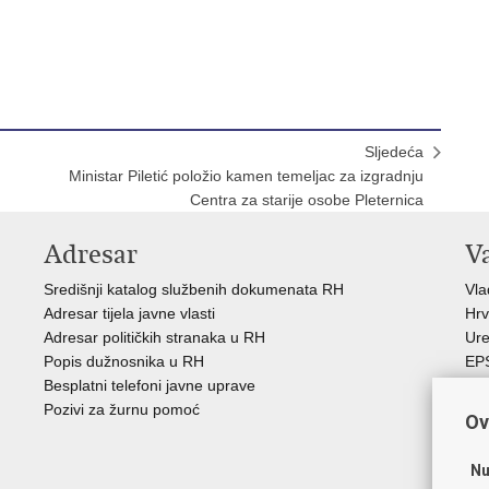
Sljedeća
Ministar Piletić položio kamen temeljac za izgradnju
Centra za starije osobe Pleternica
Adresar
V
Središnji katalog službenih dokumenata RH
Vl
Adresar tijela javne vlasti
Hrv
Adresar političkih stranaka u RH
Ure
Popis dužnosnika u RH
EP
Besplatni telefoni javne uprave
MO
Pozivi za žurnu pomoć
HZ
Ov
HZ
RE
Nu
Hrv