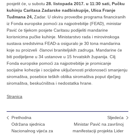
posjetit će, u subotu
28. listopada 2017. u 11:30 sati,
Pučku
kuhinju Caritasa Zadarske nadbiskupije, Ulica Franje
Tuđmana 24,
Zadar. U okviru provedbe programa financiranih
iz Fonda europske pomoći za najpotrebitije (FEAD), ministar
Pavić će tijekom posjete Caritasu podijeliti mandarine
korisnicima pučke kuhinje.
Ministarstvo rada i mirovinskoga
sustava sredstvima FEAD-a osiguralo je 30 tona mandarina
koje su proizveli članovi braniteljskih zadruga. Mandarine će
biti podijeljene u 34 ustanove u 15 hrvatskih županija. Cilj
Fonda europske pomoći za najpotrebitije je promicanje
socijalne kohezije i socijalne uključenosti pridonoseći smanjenju
siromaštva, posebice teških oblika siromaštva poput dječjeg
siromaštva, beskućništva i nedostatka hrane.
Stranica
Prethodna
Sljedeća
Održana sjednica
Ministar Pavić na završnoj
Nacionalnog vijeća za
manifestaciji projekta Lider