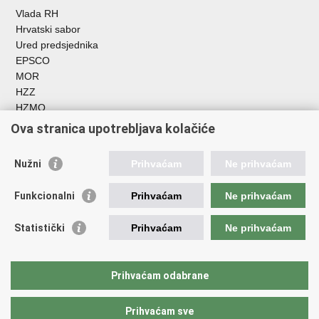
Vlada RH
Hrvatski sabor
Ured predsjednika
EPSCO
MOR
HZZ
HZMO
REGOS
Ova stranica upotrebljava kolačiće
Hrvatski zavod za socijalni rad
Akademija socijalne skrbi - ASOSK
Nužni
Prihvaćam
Ne prihvaćam
Obiteljski centar
ZOSI
Funkcionalni
Prihvaćam
Ne prihvaćam
AORT
ESFplus
Statistički
Prihvaćam
Ne prihvaćam
FEAD
Socijalno partnerstvo
HR PRES 2020
Prihvaćam odabrane
Prihvaćam sve
Povratak na vrh