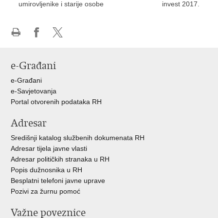
umirovljenike i starije osobe
invest 2017.
Ispiši
Podijeli
Podijeli
stranicu
na
na
e-Građani
Facebooku
X-
u
e-Građani
e-Savjetovanja
Portal otvorenih podataka RH
Adresar
Središnji katalog službenih dokumenata RH
Adresar tijela javne vlasti
Adresar političkih stranaka u RH
Popis dužnosnika u RH
Besplatni telefoni javne uprave
Pozivi za žurnu pomoć
Važne poveznice