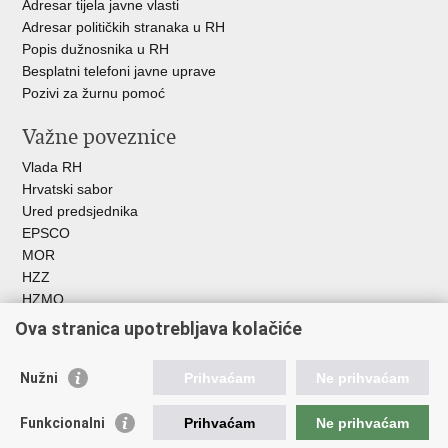
Adresar tijela javne vlasti
Adresar političkih stranaka u RH
Popis dužnosnika u RH
Besplatni telefoni javne uprave
Pozivi za žurnu pomoć
Važne poveznice
Vlada RH
Hrvatski sabor
Ured predsjednika
EPSCO
MOR
HZZ
HZMO
REGOS
Ova stranica upotrebljava kolačiće
Hrvatski zavod za socijalni rad
Akademija socijalne skrbi - ASOSK
Nužni
Prihvaćam
Ne prihvaćam
Obiteljski centar
ZOSI
Funkcionalni
Prihvaćam
Ne prihvaćam
AORT