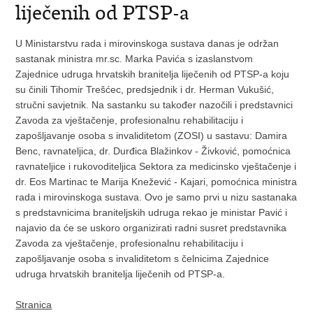
liječenih od PTSP-a
U Ministarstvu rada i mirovinskoga sustava danas je održan
sastanak ministra mr.sc. Marka Pavića s izaslanstvom
Zajednice udruga hrvatskih branitelja liječenih od PTSP-a koju
su činili Tihomir Trešćec, predsjednik i dr. Herman Vukušić,
stručni savjetnik.
Na sastanku su također nazočili i predstavnici
Zavoda za vještačenje, profesionalnu rehabilitaciju i
zapošljavanje osoba s invaliditetom (ZOSI) u sastavu: Damira
Benc, ravnateljica, dr. Durđica Blažinkov - Živković, pomoćnica
ravnateljice i rukovoditeljica Sektora za medicinsko vještačenje i
dr. Eos Martinac te Marija Knežević - Kajari, pomoćnica ministra
rada i mirovinskoga sustava. Ovo je samo prvi u nizu sastanaka
s predstavnicima braniteljskih udruga rekao je ministar Pavić i
najavio da će se uskoro organizirati radni susret predstavnika
Zavoda za vještačenje, profesionalnu rehabilitaciju i
zapošljavanje osoba s invaliditetom s čelnicima Zajednice
udruga hrvatskih branitelja liječenih od PTSP-a.
Stranica