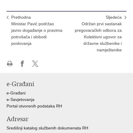
Prethodna
Sljedeća
Ministar Pavić podržao
Održan prvi sastanak
javno događanje o pravima
pregovaračkih odbora za
potrošača i slobodi
Kolektivni ugovor za
poslovanja
državne službenike i
namještenike
Ispiši
Podijeli
Podijeli
stranicu
na
na
e-Građani
Facebooku
X-
u
e-Građani
e-Savjetovanja
Portal otvorenih podataka RH
Adresar
Središnji katalog službenih dokumenata RH