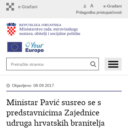
Preskoči
A
e-Građani
A
na
Prilagodba pristupačnosti
glavni
sadržaj
Objavljeno: 08.09.2017.
Ministar Pavić susreo se s
predstavnicima Zajednice
udruga hrvatskih branitelja