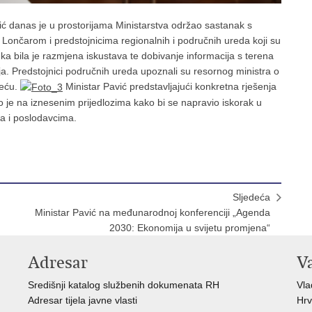
ić danas je u prostorijama Ministarstva održao sastanak s
ončarom i predstojnicima regionalnih i područnih ureda koji su
nka bila je razmjena iskustava te dobivanje informacija s terena
ja. Predstojnici područnih ureda upoznali su resornog ministra o
reću.
Ministar Pavić predstavljajući konkretna rješenja
 je na iznesenim prijedlozima kako bi se napravio iskorak u
a i poslodavcima.
Sljedeća
Ministar Pavić na međunarodnoj konferenciji „Agenda
2030: Ekonomija u svijetu promjena“
Adresar
V
Središnji katalog službenih dokumenata RH
Vl
Adresar tijela javne vlasti
Hrv