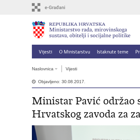
Preskoči
na
glavni
sadržaj
Vijesti
O Ministarstvu
Istaknute teme
Pr
Naslovnica
Vijesti
Objavljeno: 30.08.2017.
Ministar Pavić održao 
Hrvatskog zavoda za za