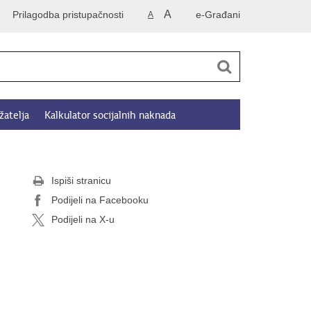
A
Prilagodba pristupačnosti
e-Građani
A
žatelja
Kalkulator socijalnih naknada
Ispiši stranicu
Podijeli na Facebooku
Podijeli na X-u