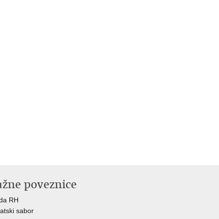
ažne poveznice
ada RH
atski sabor