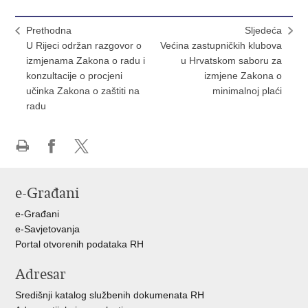
Prethodna
Sljedeća
U Rijeci održan razgovor o
Većina zastupničkih klubova
izmjenama Zakona o radu i
u Hrvatskom saboru za
konzultacije o procjeni
izmjene Zakona o
učinka Zakona o zaštiti na
minimalnoj plaći
radu
Ispiši
Podijeli
Podijeli
stranicu
na
na
e-Građani
Facebooku
X-
u
e-Građani
e-Savjetovanja
Portal otvorenih podataka RH
Adresar
Središnji katalog službenih dokumenata RH