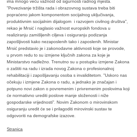
ima mnogo veću važnost od sigurnosti radnog mjesta.
"Povezivanje tržišta rada i obrazovnog sustava treba biti
popraćeno jakom komponentom socijalnog uključivanja,
produktivnim socijalnim dijalogom i razvojem civilnog društva",
rekao je Mrsić i naglasio važnost europskih fondova u
realiziranju zamišljenih ciljeva i osiguranju podizanja
zapošljivosti kako nezaposlenih tako i zaposlenih. Ministar
Mrsić predstavio je i zakonodavne aktivnosti koje se provode,
u prvom redu to su izmjene ključnih zakona za koje je
Ministarstvo nadležno. Trenutno su u postupku izmjene Zakona
o zaštiti na radu i izrada novog Zakona o profesionalnoj
rehabilitaciji i zapošljavanju osoba s invaliditetom. "Uskoro nas
očekuju i izmjene Zakona o radu, a jednako je značajan i
potpuno novi zakon o povremenim i privremenim poslovima koji
će normativno urediti poslove manje složenosti i niže
gospodarske vrijednosti". Novim Zakonom o mirovinskom
osiguranju uredit će se i prilagoditi mirovinski sustav te
odgovoriti na demografske izazove.
Stranica