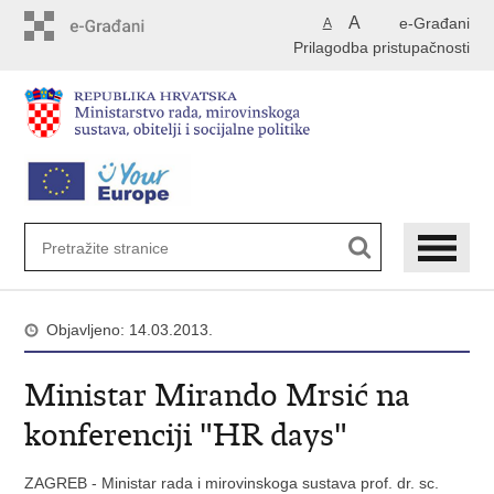
Preskoči
A
e-Građani
A
na
Prilagodba pristupačnosti
glavni
sadržaj
Objavljeno: 14.03.2013.
Ministar Mirando Mrsić na
konferenciji "HR days"
ZAGREB - Ministar rada i mirovinskoga sustava prof. dr. sc.