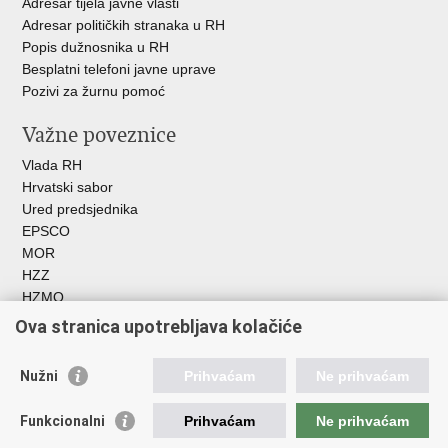
Adresar tijela javne vlasti
Adresar političkih stranaka u RH
Popis dužnosnika u RH
Besplatni telefoni javne uprave
Pozivi za žurnu pomoć
Važne poveznice
Vlada RH
Hrvatski sabor
Ured predsjednika
EPSCO
MOR
HZZ
HZMO
REGOS
Ova stranica upotrebljava kolačiće
Hrvatski zavod za socijalni rad
Akademija socijalne skrbi - ASOSK
Nužni
Prihvaćam
Ne prihvaćam
Obiteljski centar
ZOSI
Funkcionalni
Prihvaćam
Ne prihvaćam
AORT