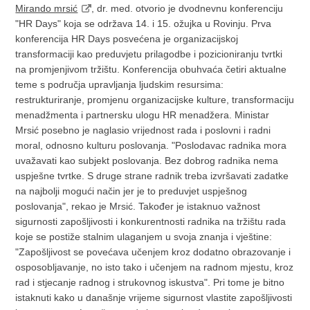
Mirando mrsić
, dr. med. otvorio je dvodnevnu konferenciju
"HR Days" koja se održava 14. i 15. ožujka u Rovinju. Prva
konferencija HR Days posvećena je organizacijskoj
transformaciji kao preduvjetu prilagodbe i pozicioniranju tvrtki
na promjenjivom tržištu. Konferencija obuhvaća četiri aktualne
teme s područja upravljanja ljudskim resursima:
restrukturiranje, promjenu organizacijske kulture, transformaciju
menadžmenta i partnersku ulogu HR menadžera.
Ministar
Mrsić posebno je naglasio vrijednost rada i poslovni i radni
moral, odnosno kulturu poslovanja. "Poslodavac radnika mora
uvažavati kao subjekt poslovanja. Bez dobrog radnika nema
uspješne tvrtke. S druge strane radnik treba izvršavati zadatke
na najbolji mogući način jer je to preduvjet uspješnog
poslovanja", rekao je Mrsić. Također je istaknuo važnost
sigurnosti zapošljivosti i konkurentnosti radnika na tržištu rada
koje se postiže stalnim ulaganjem u svoja znanja i vještine:
"Zapošljivost se povećava učenjem kroz dodatno obrazovanje i
osposobljavanje, no isto tako i učenjem na radnom mjestu, kroz
rad i stjecanje radnog i strukovnog iskustva". Pri tome je bitno
istaknuti kako u današnje vrijeme sigurnost vlastite zapošljivosti