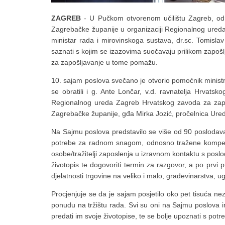
ZAGREB
- U Pučkom otvorenom učilištu Zagreb, odr
Zagrebačke županije u organizaciji Regionalnog ureda
ministar rada i mirovinskoga sustava, dr.sc. Tomisla
saznati s kojim se izazovima suočavaju prilikom zapoš
za zapošljavanje u tome pomažu.
10. sajam poslova svečano je otvorio pomoćnik ministr
se obratili i g. Ante Lončar, v.d. ravnatelja Hrvatsk
Regionalnog ureda Zagreb Hrvatskog zavoda za zapo
Zagrebačke županije, gđa Mirka Jozić, pročelnica Ure
Na Sajmu poslova predstavilo se više od 90 poslodavaca
potrebe za radnom snagom, odnosno tražene kompete
osobe/tražitelji zaposlenja u izravnom kontaktu s poslod
životopis te dogovoriti termin za razgovor, a po prvi
djelatnosti trgovine na veliko i malo, građevinarstva, ug
Procjenjuje se da je sajam posjetilo oko pet tisuća ne
ponudu na tržištu rada. Svi su oni na Sajmu poslova i
predati im svoje životopise, te se bolje upoznati s p