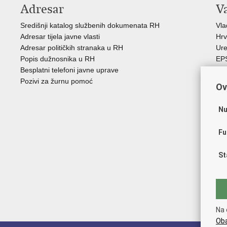
Adresar
V
Središnji katalog službenih dokumenata RH
Vl
Adresar tijela javne vlasti
Hrv
Adresar političkih stranaka u RH
Ure
Popis dužnosnika u RH
EP
Besplatni telefoni javne uprave
MO
Pozivi za žurnu pomoć
HZ
Ov
HZ
RE
Nu
Hrv
Aka
Fu
Obi
ZO
St
AO
ES
FE
Soc
HR
Na 
Oba