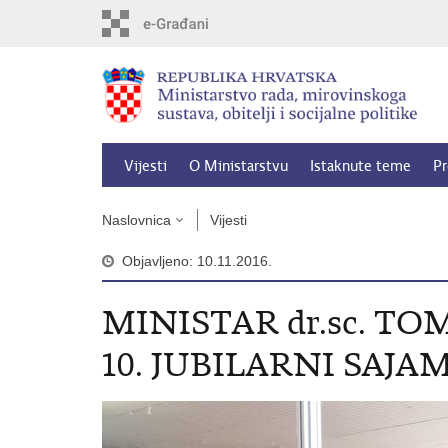
Preskoči
na
glavni
sadržaj
Vijesti
O Ministarstvu
Istaknute teme
Pr
Naslovnica
Vijesti
Objavljeno: 10.11.2016.
MINISTAR dr.sc. TO
10. JUBILARNI SAJ