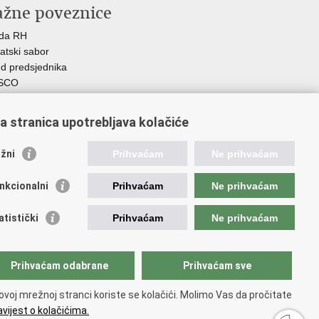
ažne poveznice
ada RH
atski sabor
d predsjednika
SCO
R
Z
a stranica upotrebljava kolačiće
MO
GOS
žni
Prihvaćam
Ne prihvaćam
atski zavod za socijalni rad
demija socijalne skrbi - ASOSK
nkcionalni
Prihvaćam
Ne prihvaćam
teljski centar
SI
atistički
Prihvaćam
Ne prihvaćam
RT
Fplus
AD
Prihvaćam odabrane
Prihvaćam sve
ijalno partnerstvo
 PRES 2020
ovoj mrežnoj stranci koriste se kolačići. Molimo Vas da pročitate
vijest o kolačićima.