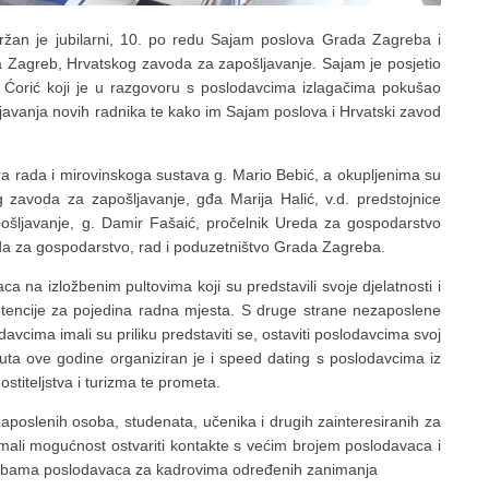
žan je jubilarni, 10. po redu Sajam poslova Grada Zagreba i
 Zagreb, Hrvatskog zavoda za zapošljavanje. Sajam je posjetio
v Ćorić koji je u razgovoru s poslodavcima izlagačima pokušao
ljavanja novih radnika te kako im Sajam poslova i Hrvatski zavod
a rada i mirovinskoga sustava g. Mario Bebić, a okupljenima su
og zavoda za zapošljavanje, gđa Marija Halić, v.d. predstojnice
šljavanje, g. Damir Fašaić, pročelnik Ureda za gospodarstvo
da za gospodarstvo, rad i poduzetništvo Grada Zagreba.
 na izložbenim pultovima koji su predstavili svoje djelatnosti i
ncije za pojedina radna mjesta. S druge strane nezaposlene
avcima imali su priliku predstaviti se, ostaviti poslodavcima svoj
 puta ove godine organiziran je i speed dating s poslodavcima iz
ostiteljstva i turizma te prometa.
zaposlenih osoba, studenata, učenika i drugih zainteresiranih za
mali mogućnost ostvariti kontakte s većim brojem poslodavaca i
otrebama poslodavaca za kadrovima određenih zanimanja