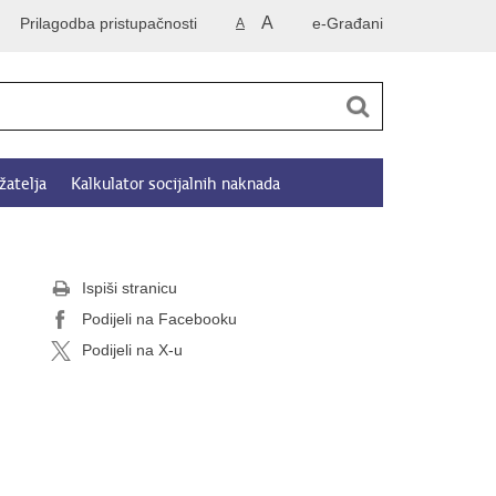
A
Prilagodba pristupačnosti
e-Građani
A
žatelja
Kalkulator socijalnih naknada
Ispiši stranicu
Podijeli na Facebooku
Podijeli na X-u