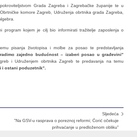
 pokroviteljstvom Grada Zagreba i Zagrebačke županije te u
 Obrtničke komore Zagreb, Udruženja obrtnika grada Zagreba,
Algebra.
program kojem je cilj bio informirati tražitelje zaposlenja o
mu pisanja životopisa i molbe za posao te predstavljanja
radimo zajedno budućnost – izaberi posao u građevini“
greb i Udruženjem obrtnika Zagreb te predavanja na temu
 i ostani poduzetnik“.
Sljedeća
"Na GSV-u rasprava o poreznoj reformi; Ćorić očekuje
prihvaćanje u predloženom obliku"