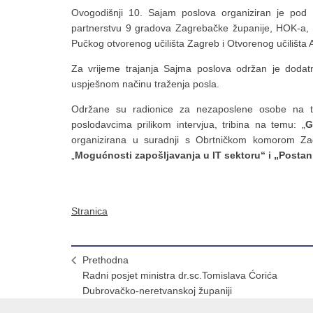
Ovogodišnji 10. Sajam poslova organiziran je pod
partnerstvu 9 gradova Zagrebačke županije, HOK-a,
Pučkog otvorenog učilišta Zagreb i Otvorenog učilišta 
Za vrijeme trajanja Sajma poslova održan je dodatni 
uspješnom načinu traženja posla.
Održane su radionice za nezaposlene osobe na te
poslodavcima prilikom intervjua, tribina na temu: „
G
organizirana u suradnji s Obrtničkom komorom Za
„
Mogućnosti zapošljavanja u IT sektoru“ i „Postani
Stranica
Prethodna
Radni posjet ministra dr.sc.Tomislava Ćorića
Dubrovačko-neretvanskoj županiji