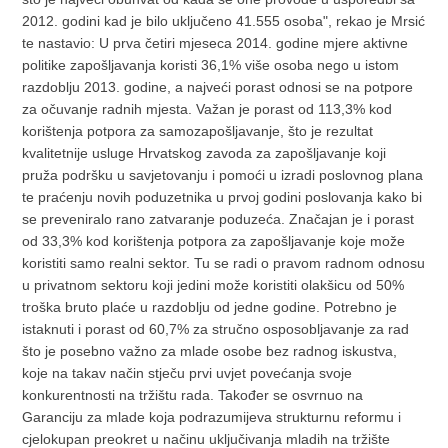
2012. godini kad je bilo uključeno 41.555 osoba", rekao je Mrsić
te nastavio:
U prva četiri mjeseca 2014. godine mjere aktivne
politike zapošljavanja koristi 36,1% više osoba nego u istom
razdoblju 2013. godine, a najveći porast odnosi se na potpore
za očuvanje radnih mjesta. Važan je porast od 113,3% kod
korištenja potpora za samozapošljavanje, što je rezultat
kvalitetnije usluge Hrvatskog zavoda za zapošljavanje koji
pruža podršku u savjetovanju i pomoći u izradi poslovnog plana
te praćenju novih poduzetnika u prvoj godini poslovanja kako bi
se preveniralo rano zatvaranje poduzeća. Značajan je i porast
od 33,3% kod korištenja potpora za zapošljavanje koje može
koristiti samo realni sektor. Tu se radi o pravom radnom odnosu
u privatnom sektoru koji jedini može koristiti olakšicu od 50%
troška bruto plaće u razdoblju od jedne godine. Potrebno je
istaknuti i porast od 60,7% za stručno osposobljavanje za rad
što je posebno važno za mlade osobe bez radnog iskustva,
koje na takav način stječu prvi uvjet povećanja svoje
konkurentnosti na tržištu rada. Također se osvrnuo na
Garanciju za mlade koja podrazumijeva strukturnu reformu i
cjelokupan preokret u načinu uključivanja mladih na tržište