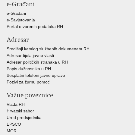
e-Građani
Facebooku
X-
u
e-Građani
e-Savjetovanja
Portal otvorenih podataka RH
Adresar
Središnji katalog službenih dokumenata RH
Adresar tijela javne vlasti
Adresar političkih stranaka u RH
Popis dužnosnika u RH
Besplatni telefoni javne uprave
Pozivi za žurnu pomoć
Važne poveznice
Vlada RH
Hrvatski sabor
Ured predsjednika
EPSCO
MOR