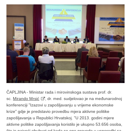
ČAPLJINA - Ministar rada i mirovinskoga sustava prof. dr.
sc.
Mirando Mrsić
, dr. med. sudjelovao je na međunarodnoj
konferenciji "Izazovi u zapošljavanju u vrijeme ekonomske
krize" gdje je predstavio provedbu mjera aktivne politike
zapošljavanja u Republici Hrvatskoj. "U 2013. godini mjere
aktivne politike zapošljavanja koristilo je ukupno 53.656 osoba,
što je najveći obuhvat od kada se one provode u usporedbi sa