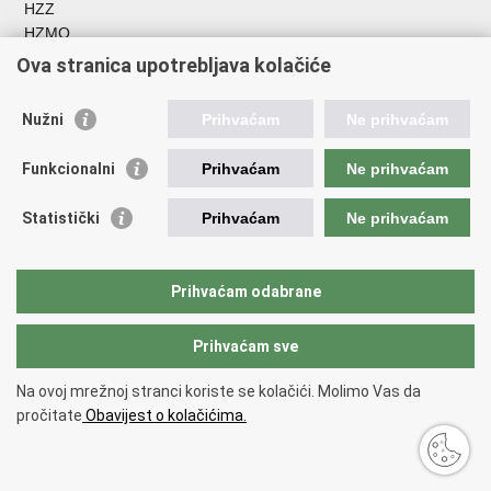
HZZ
HZMO
REGOS
Ova stranica upotrebljava kolačiće
Hrvatski zavod za socijalni rad
Akademija socijalne skrbi - ASOSK
Nužni
Prihvaćam
Ne prihvaćam
Obiteljski centar
ZOSI
Funkcionalni
Prihvaćam
Ne prihvaćam
AORT
ESFplus
Statistički
Prihvaćam
Ne prihvaćam
FEAD
Socijalno partnerstvo
HR PRES 2020
Prihvaćam odabrane
Prihvaćam sve
Povratak na vrh
Copyright © 2026 Ministarstvo rada, mirovinskog sustava, obitelji i
Na ovoj mrežnoj stranci koriste se kolačići. Molimo Vas da
socijalne politike
Uvjeti korištenja
.
pročitate
Obavijest o kolačićima.
Izjava o pristupačnosti