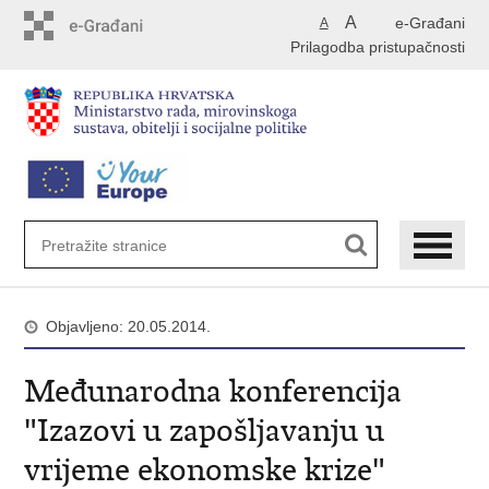
Preskoči
A
e-Građani
A
na
Prilagodba pristupačnosti
glavni
sadržaj
Objavljeno: 20.05.2014.
Međunarodna konferencija
"Izazovi u zapošljavanju u
vrijeme ekonomske krize"