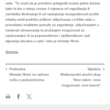
rada. "To znači da je potrebno prilagoditi sustav jedne države
kako bi bio u stanju unutar 4 mjeseca od napuštanja ili
završetka školovanja ili od nastupanja nezaposlenosti pružiti
mladoj osobi podršku prilikom uključivanja u tržište rada u
pronalasku kvalitetne ponude za zaposlenje, uključivanjem u
nastavak obrazovanja te pružanjem mogućnosti za
naukovanjem ili za pripravništvom / vježbeništvom radi
stjecanja iskustva u radu" reko je ministar Mrsić.
Stranica
Prethodna
Sljedeća
Ministar Mrsić na radnom
Međunarodni stručni skup
ručku s poduzetnicima
"Novi zakon, nove
mogućnosti, novi izazovi"
Ispiši
Podijeli
Podijeli
stranicu
na
na