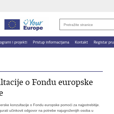
ogrami i projekti
Pristup informacijama
Kontakt
Registar pru
ltacije o Fondu europske
e
nerske konzultacije o Fondu europske pomoći za najpotrebitije.
sigurati učinkovit odgovor na potrebe najugroženijih osoba u