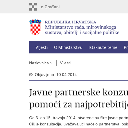
Preskoči
na
glavni
sadržaj
Vijesti
O Ministarstvu
Istaknute teme
Pr
Naslovnica
Vijesti
Objavljeno: 10.04.2014.
Javne partnerske konzu
pomoći za najpotrebitij
Od 3. do 15. travnja 2014. otvorene su šire javne part
Cilj je konzultacija, uvažavajući načelo partnerstva, o