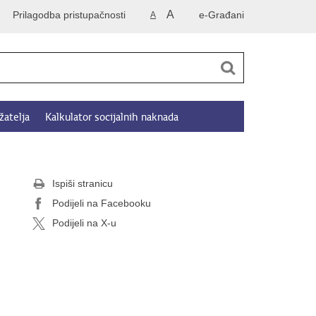
A
Prilagodba pristupačnosti
e-Građani
A
žatelja
Kalkulator socijalnih naknada
Ispiši stranicu
Podijeli na Facebooku
Podijeli na X-u