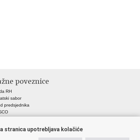
ažne poveznice
ada RH
atski sabor
d predsjednika
SCO
R
Z
a stranica upotrebljava kolačiće
MO
GOS