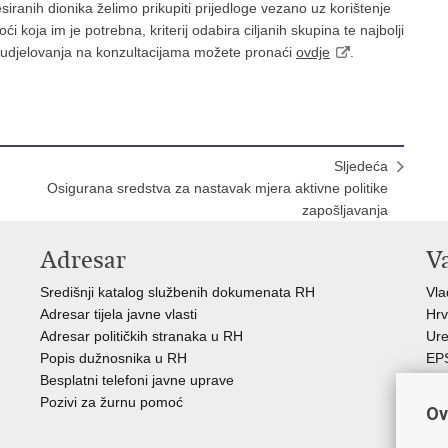
iranih dionika želimo prikupiti prijedloge vezano uz korištenje
 koja im je potrebna, kriterij odabira ciljanih skupina te najbolji
u sudjelovanja na konzultacijama možete pronaći
ovdje
.
Sljedeća
Osigurana sredstva za nastavak mjera aktivne politike
zapošljavanja
Adresar
V
Središnji katalog službenih dokumenata RH
Vl
Adresar tijela javne vlasti
Hrv
Adresar političkih stranaka u RH
Ure
Popis dužnosnika u RH
EP
Besplatni telefoni javne uprave
MO
Pozivi za žurnu pomoć
HZ
Ov
HZ
RE