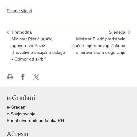
Pisane vijesti
Prethodna
Sljedeća
Ministar Piletić uručio
Ministar Piletić predstavio
ugovore za Poziv
ključne mjere novog Zakona
„Inovativne socijalne usluge
o mirovinskom osiguranju
- Odmor od skrbi“
Ispiši
Podijeli
Podijeli
stranicu
na
na
e-Građani
Facebooku
X-
u
e-Građani
e-Savjetovanja
Portal otvorenih podataka RH
Adresar