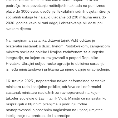
području, kroz povećanje roditeljskih naknada na puni iznos
plaće do 3000 eura, uvođenje fleksibilnih radnih uvjeta i širenje
socijalnih usluga te najavio ulaganje od 230 milijuna eura do
2030. godine kako bi rani odgoj i obrazovanje bili dostupni
svakom djetetu.
Na marginama sastanka državni tajnik Vidiš održao je
bilateralni sastanak s dr.sc. Irynom Postolovskom, zamjenicom
ministra socijalne politike Ukrajine zaduženom za europske
integracije, na kojem su razgovarali o potpori Republike
Hrvatske Ukrajini uslijed ruske agresije te oblicima suradnje
između ministarstava i prilikama za njeno daljnje unaprjeđenje.
16. travnja 2025., neposredno nakon neformalnog sastanka
ministara rada i socijalne politike, održava se i neformalni
sastanak ministara nadležnih za ravnopravnost na kojem
također sudjeluje državni tajnik Vidiš. Ministri će na sastanku
raspravljati o ključnim pitanjima u području rodne
ravnopravnosti, s posebnim naglaskom na utjecaj umjetne
inteligencije na predrasude i stereotipe.