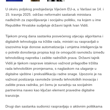
U okviru poljskog predsjedanja Vijećem EU-a, u Varšavi se 14. i
15. travnja 2025. održao neformalni sastanak ministara
nadležnih za zapošljavanje i socijalnu politiku, na kojem u ime
Republike Hrvatske sudjeluje državni tajnik Ivan Vidiš.
Tijekom prvog dana sastanka posvećenog utjecaju algoritama i
digitalnih tehnologija na tržište rada, ministri su raspravljali o
izazovima koje donose automatizacija i umjetna inteligencija te
o potrebi donošenja propisa koji će omogućiti ravnotežu između
tehnološkog napretka i zaštite radničkih prava. Državni tajnik
Vidiš je tijekom rasprave istaknuo važnost prilagodbe tržišta
rada tehnološkim promjenama, s naglaskom na ulaganje u
digitalne vještine i prekvalifikaciju radne snage. Upozorio je na
važnost postizanja ravnoteže između tehnoloških inovacija i
zaštite prava radnika, pri čemu je suradnju sa socijalnim
partnerima naveo kao ključan element pravedne digitalne
tranzicije.
Drugi dan sastanka sudionici raspravljaju o aktivnim politikama