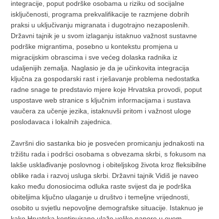
integracije, poput podrške osobama u riziku od socijalne
isključenosti, programa prekvalifikacije te razmjene dobrih
praksi u uključivanju migranata i dugotrajno nezaposlenih.
Državni tajnik je u svom izlaganju istaknuo važnost sustavne
podrške migrantima, posebno u kontekstu promjena u
migracijskim obrascima i sve većeg dolaska radnika iz
udaljenijih zemalja. Naglasio je da je učinkovita integracija
ključna za gospodarski rast i rješavanje problema nedostatka
radne snage te predstavio mjere koje Hrvatska provodi, poput
uspostave web stranice s ključnim informacijama i sustava
vaučera za učenje jezika, istaknuvši pritom i važnost uloge
poslodavaca i lokalnih zajednica.
Završni dio sastanka bio je posvećen promicanju jednakosti na
tržištu rada i podršci osobama s obvezama skrbi, s fokusom na
lakše usklađivanje poslovnog i obiteljskog života kroz fleksibilne
oblike rada i razvoj usluga skrbi. Državni tajnik Vidiš je naveo
kako među donosiocima odluka raste svijest da je podrška
obiteljima ključno ulaganje u društvo i temeljne vrijednosti,
osobito u svjetlu nepovoljne demografske situacije. Istaknuo je
kako Hrvatska kontinuirano ulaže velike napore u ovom