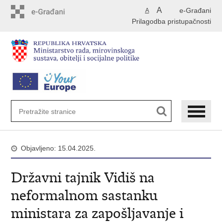
Preskoči
A
e-Građani
A
na
Prilagodba pristupačnosti
glavni
sadržaj
Objavljeno: 15.04.2025.
Državni tajnik Vidiš na
neformalnom sastanku
ministara za zapošljavanje i