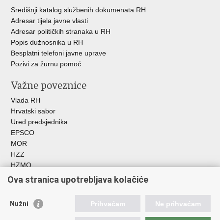
Središnji katalog službenih dokumenata RH
Adresar tijela javne vlasti
Adresar političkih stranaka u RH
Popis dužnosnika u RH
Besplatni telefoni javne uprave
Pozivi za žurnu pomoć
Važne poveznice
Vlada RH
Hrvatski sabor
Ured predsjednika
EPSCO
MOR
HZZ
HZMO
REGOS
Ova stranica upotrebljava kolačiće
Hrvatski zavod za socijalni rad
Akademija socijalne skrbi - ASOSK
Nužni
Prihvaćam
Ne prihvaćam
Obiteljski centar
ZOSI