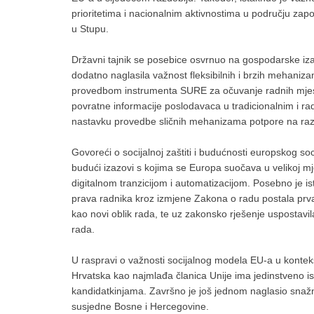
prioritetima i nacionalnim aktivnostima u području zapošl
u Stupu.
Državni tajnik se posebice osvrnuo na gospodarske 
dodatno naglasila važnost fleksibilnih i brzih mehanizam
provedbom instrumenta SURE za očuvanje radnih mjes
povratne informacije poslodavaca u tradicionalnim i rad
nastavku provedbe sličnih mehanizama potpore na raz
Govoreći o socijalnoj zaštiti i budućnosti europskog soc
budući izazovi s kojima se Europa suočava u velikoj mj
digitalnom tranzicijom i automatizacijom. Posebno je ist
prava radnika kroz izmjene Zakona o radu postala prva 
kao novi oblik rada, te uz zakonsko rješenje uspostavila
rada.
U raspravi o važnosti socijalnog modela EU-a u kontekst
Hrvatska kao najmlađa članica Unije ima jedinstveno i
kandidatkinjama. Završno je još jednom naglasio snažn
susjedne Bosne i Hercegovine.