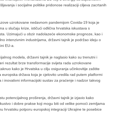
javanja i socijalne politike pridonose realizaciji ciljeva zacrtanih
izazove uzrokovane nedavnom pandemijom Covida-19 koja je
a u slučaju krize, ističući odlična hrvatska iskustava s
ta. Uzimajući u obzir nadolazeće ekonomske prognoze, kao i
no intenzivnim industrijama, državni tajnik je podržao ideju o
ini EU-a.
ijalnog modela, državni tajnik je naglasio kako su trenutni i
eri rezultat brze transformacije svijeta rada uzrokovane
aknuo kako je Hrvatska u cilju osiguranja učinkovitije zaštite
europska država koja je cjelovito uredila rad putem platformi
 i inovativni informacijski sustav za praćenje i nadzor takvog
u potencijalnog proširenja, državni tajnik je izjavio kako
skustvo i dobre prakse koji mogu biti od velike pomoći zemljama
u hrvatsku potporu europskoj integraciji Ukrajine te posebice