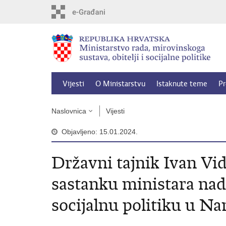
Preskoči
na
glavni
sadržaj
Vijesti
O Ministarstvu
Istaknute teme
Pr
Naslovnica
Vijesti
Objavljeno: 15.01.2024.
Državni tajnik Ivan Vi
sastanku ministara nadl
socijalnu politiku u N