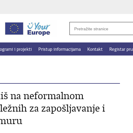
ogrami i projekti
Pristup informacijama
Kontakt
Registar pru
diš na neformalnom
ežnih za zapošljavanje i
amuru