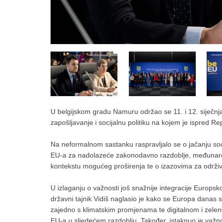
U belgijskom gradu Namuru održao se 11. i 12. siječnj
zapošljavanje i socijalnu politiku na kojem je ispred Re
Na neformalnom sastanku raspravljalo se o jačanju soc
EU-a za nadolazeće zakonodavno razdoblje, međunarodno
kontekstu mogućeg proširenja te o izazovima za održi
U izlaganju o važnosti još snažnije integracije Europsk
državni tajnik Vidiš naglasio je kako se Europa danas 
zajedno s klimatskim promjenama te digitalnom i zelenom t
EU-a u sljedećem razdoblju. Također, istaknuo je važno