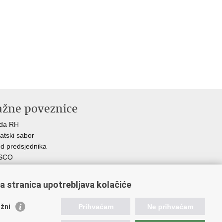
ažne poveznice
ada RH
atski sabor
d predsjednika
SCO
R
Z
a stranica upotrebljava kolačiće
MO
GOS
žni
Prihvaćam
Ne prihvaćam
atski zavod za socijalni rad