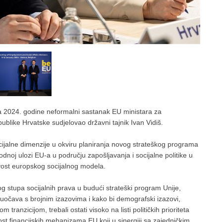
a 2024. godine neformalni sastanak EU ministara za
publike Hrvatske sudjelovao državni tajnik Ivan Vidiš.
ijalne dimenzije u okviru planiranja novog strateškog programa
j ulozi EU-a u području zapošljavanja i socijalne politike u
vost europskog socijalnog modela.
og stupa socijalnih prava u budući strateški program Unije,
suočava s brojnim izazovima i kako bi demografski izazovi,
ranzicijom, trebali ostati visoko na listi političkih prioriteta
st financijskih mehanizama EU koji u sinergiji sa zajedničkim