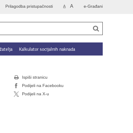
A
Prilagodba pristupačnosti
e-Građani
A
žatelja
Kalkulator socijalnih naknada
Ispiši stranicu
Podijeli na Facebooku
Podijeli na X-u