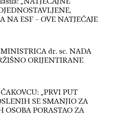
aglasila: „NATJEČAJNE
OJEDNOSTAVLJENE,
A NA ESF – OVE NATJEČAJE
INISTRICA dr. sc. NADA
TRŽIŠNO ORIJENTIRANE
U ČAKOVCU: „PRVI PUT
SLENIH SE SMANJIO ZA
NIH OSOBA PORASTAO ZA