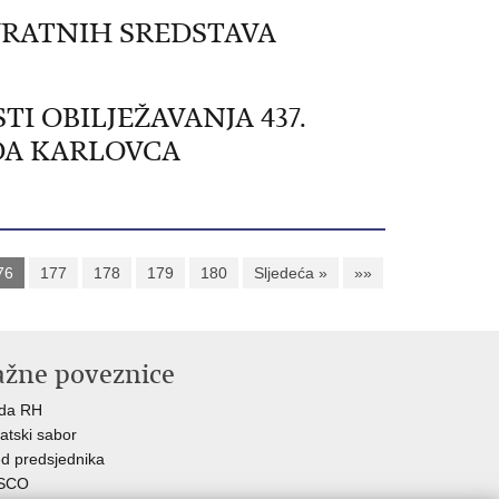
VRATNIH SREDSTAVA
I OBILJEŽAVANJA 437.
DA KARLOVCA
76
177
178
179
180
Sljedeća »
»»
ažne poveznice
ada RH
atski sabor
d predsjednika
SCO