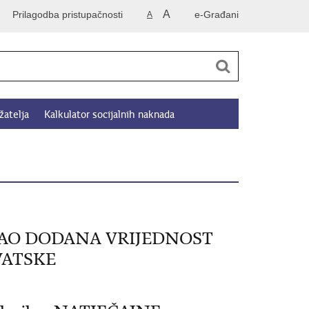
A
Prilagodba pristupačnosti
e-Građani
A
žatelja
Kalkulator socijalnih naknada
AO DODANA VRIJEDNOST
VATSKE