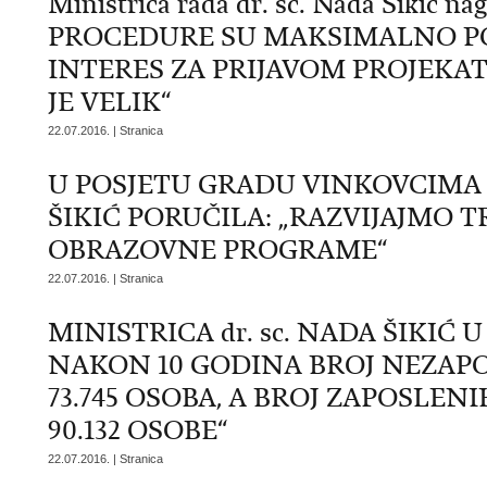
Ministrica rada dr. sc. Nada Šikić n
PROCEDURE SU MAKSIMALNO P
INTERES ZA PRIJAVOM PROJEKAT
JE VELIK“
22.07.2016. | Stranica
U POSJETU GRADU VINKOVCIMA M
ŠIKIĆ PORUČILA: „RAZVIJAJMO 
OBRAZOVNE PROGRAME“
22.07.2016. | Stranica
MINISTRICA dr. sc. NADA ŠIKIĆ 
NAKON 10 GODINA BROJ NEZAPO
73.745 OSOBA, A BROJ ZAPOSLE
90.132 OSOBE“
22.07.2016. | Stranica