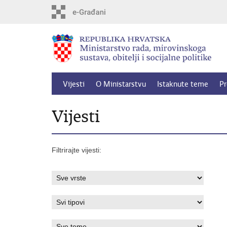
Preskoči
na
glavni
sadržaj
Vijesti
O Ministarstvu
Istaknute teme
Pr
Vijesti
Filtrirajte vijesti: