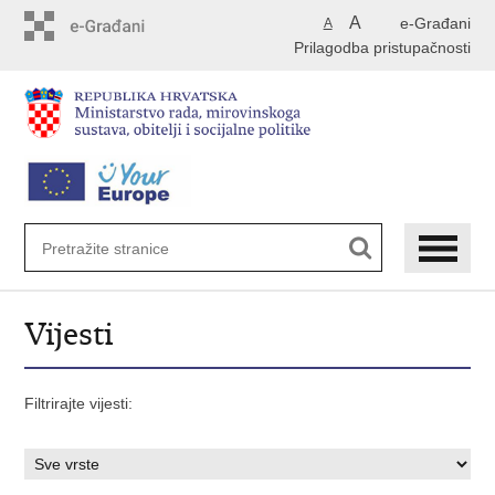
Preskoči
A
e-Građani
A
na
Prilagodba pristupačnosti
glavni
sadržaj
Vijesti
Filtrirajte vijesti: