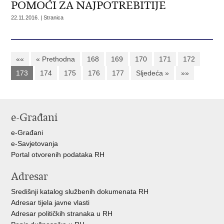
POMOĆI ZA NAJPOTREBITIJE
22.11.2016. | Stranica
««
« Prethodna
168
169
170
171
172
173
174
175
176
177
Sljedeća »
»»
e-Građani
e-Građani
e-Savjetovanja
Portal otvorenih podataka RH
Adresar
Središnji katalog službenih dokumenata RH
Adresar tijela javne vlasti
Adresar političkih stranaka u RH