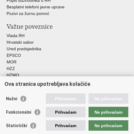
Popis dužnosnika u RH
Besplatni telefoni javne uprave
Pozivi za žurnu pomoć
Važne poveznice
Vlada RH
Hrvatski sabor
Ured predsjednika
EPSCO
MOR
HZZ
HZMO
REGOS
Ova stranica upotrebljava kolačiće
Hrvatski zavod za socijalni rad
Akademija socijalne skrbi - ASOSK
Nužni
Prihvaćam
Ne prihvaćam
Obiteljski centar
ZOSI
Funkcionalni
Prihvaćam
Ne prihvaćam
AORT
ESFplus
Statistički
Prihvaćam
Ne prihvaćam
FEAD