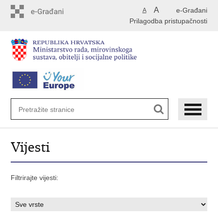
Preskoči
A
e-Građani
A
na
Prilagodba pristupačnosti
glavni
sadržaj
Vijesti
Filtrirajte vijesti: