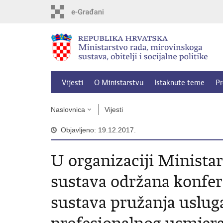
Preskoči
na
glavni
sadržaj
Vijesti
O Ministarstvu
Istaknute teme
Pr
Naslovnica
Vijesti
Objavljeno: 19.12.2017.
U organizaciji Minista
sustava održana konfer
sustava pružanja uslug