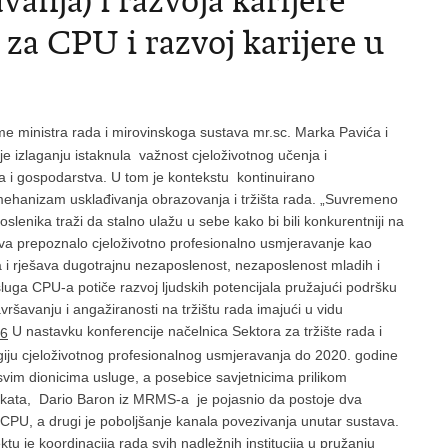
anja) i razvoja karijere
za CPU i razvoj karijere u
me ministra rada i mirovinskoga sustava mr.sc. Marka Pavića i
e izlaganju istaknula važnost cjeloživotnog učenja i
ta i gospodarstva. U tom je kontekstu kontinuirano
mehanizam usklađivanja obrazovanja i tržišta rada.
„Suvremeno
slenika traži da stalno ulažu u sebe kako bi bili konkurentniji na
tava prepoznalo cjeloživotno profesionalno usmjeravanje kao
ra i rješava dugotrajnu nezaposlenost, nezaposlenost mladih i
sluga CPU-a potiče razvoj ljudskih potencijala pružajući podršku
šavanju i angažiranosti na tržištu rada imajući u vidu
U nastavku konferencije načelnica Sektora za tržište rada i
egiju cjeloživotnog profesionalnog usmjeravanja do 2020. godine
i svim dionicima usluge, a posebice savjetnicima prilikom
ekata, Dario Baron iz MRMS-a je pojasnio da postoje dva
a CPU, a drugi je poboljšanje kanala povezivanja unutar sustava.
tu je koordinacija rada svih nadležnih institucija u pružanju