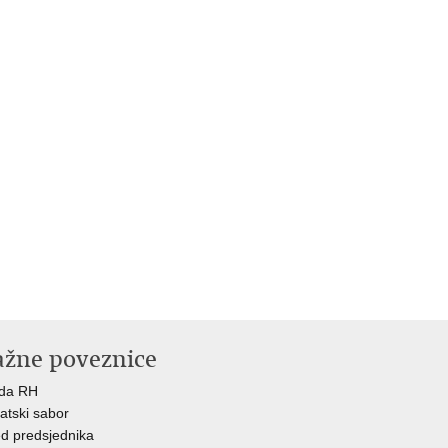
ažne poveznice
ada RH
atski sabor
d predsjednika