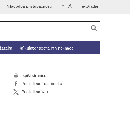
A
Prilagodba pristupačnosti
e-Građani
A
žatelja
Kalkulator socijalnih naknada
Ispiši stranicu
Podijeli na Facebooku
Podijeli na X-u