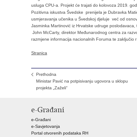
usluga CPU-a. Projekt će trajati do kolovoza 2019. god
Pozitivna iskustva Švedske prenijela je Dubravka Mati
usmjeravanja učenika u Švedskoj djeluje već od osnovn
Jasminka Martinović iz Hrvatske udruge poslodavaca, te
John McCarty, direktor Međunarodnog centra za razvoj k
razmjene informacija nacionalnih Foruma te zaključio 
Stranica
Prethodna
Ministar Pavić na potpisivanju ugovora u sklopu
projekta „Zaželi“
e-Građani
e-Građani
e-Savjetovanja
Portal otvorenih podataka RH