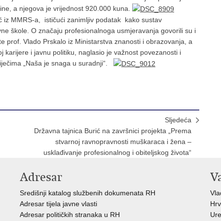
ine, a njegova je vrijednost 920.000 kuna.
ć iz MMRS-a, ističući zanimljiv podatak kako sustav
e škole. O značaju profesionalnoga usmjeravanja govorili su i
 prof. Vlado Prskalo iz Ministarstva znanosti i obrazovanja, a
arijere i javnu politiku, naglasio je važnost povezanosti i
riječima „Naša je snaga u suradnji“.
Sljedeća
Državna tajnica Burić na završnici projekta „Prema
stvarnoj ravnopravnosti muškaraca i žena –
usklađivanje profesionalnog i obiteljskog života“
Adresar
V
Središnji katalog službenih dokumenata RH
Vl
Adresar tijela javne vlasti
Hrv
Adresar političkih stranaka u RH
Ure