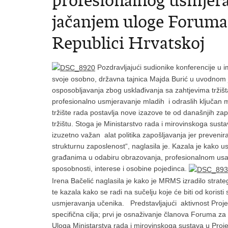
profesionalnog usmjerav
jačanjem uloge Foruma 
Republici Hrvatskoj
Pozdravljajući sudionike konferencije u i
svoje osobno, državna tajnica Majda Burić u uvodnom j
osposobljavanja zbog usklađivanja sa zahtjevima tržiš
profesionalno usmjeravanje mladih i odraslih ključan 
tržište rada postavlja nove izazove te od današnjih zapo
tržištu. Stoga je Ministarstvo rada i mirovinskoga sus
izuzetno važan alat politika zapošljavanja jer preveni
strukturnu zaposlenost“, naglasila je. Kazala je kako u
građanima u odabiru obrazovanja, profesionalnom usavr
sposobnosti, interese i osobine pojedinca.
Irena Bačelić naglasila je kako je MRMS izradilo strat
te kazala kako se radi na sučelju koje će biti od korist
usmjeravanja učenika. Predstavljajući aktivnost Proj
specifična cilja; prvi je osnaživanje članova Foruma z
Uloga Ministarstva rada i mirovinskoga sustava u Projek