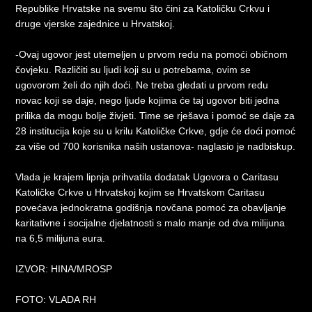
Republike Hrvatske na svemu što čini za Katoličku Crkvu i
druge vjerske zajednice u Hrvatskoj.
-Ovaj ugovor jest utemeljen u prvom redu na pomoći običnom
čovjeku. Različiti su ljudi koji su u potrebama, ovim se
ugovorom želi do njih doći. Ne treba gledati u prvom redu
novac koji se daje, nego ljude kojima će taj ugovor biti jedna
prilika da mogu bolje živjeti. Time se rješava i pomoć se daje za
28 institucija koje su u krilu Katoličke Crkve, gdje će doći pomoć
za više od 700 korisnika naših ustanova- naglasio je nadbiskup.
Vlada je krajem lipnja prihvatila dodatak Ugovora o Caritasu
Katoličke Crkve u Hrvatskoj kojim se Hrvatskom Caritasu
povećava jednokratna godišnja novčana pomoć za obavljanje
karitativne i socijalne djelatnosti s malo manje od dva milijuna
na 6,5 milijuna eura.
IZVOR: HINA/MROSP
FOTO: VLADA RH