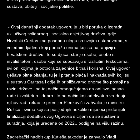
sustava, obitelji i socijalne politike.
- Ovaj današnji dodatak ugovoru je u biti poruka o izgradnji
uključivog solidarnog i socijalno osjetljivog društva, gdje
Hrvatski Caritas ima posebnu ulogu sa svojim ustanovama, s
vrijednim ljudima koji pomažu onima koji su najranjiviji u
hrvatskom društvu. To su djeca, starije osobe, osobe s
invaliditetom, osobe koje se suočavaju s različitim teškoćama,
svi oni kojima je potpora zajednice bitna i korisna. Ovaj ugovor
rješava bitna pitanja, tu je i pitanje plaća i naknada svih koji su
u sustavu Caritasa i gdje ih približavamo onome što postoji na
razini države i na taj način omogućujemo da oni svoj posao
rade i kvalitetno i dobro i to na način koji adekvatno vrednuje
njihov rad- rekao je premijer Plenković i zahvalio je ministru
Ružiću i svima koji su posljednjih nekoliko mjeseci pridonijeli
finalizaciji dodatku ovog Ugovora s ciljem da se sustavna
suradnja, koja je uređena od 2022., podigne na višu razinu.
Zagrebački nadbiskup Kutleša također je zahvalio Vladi