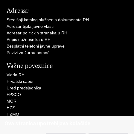
Adresar
Središnji katalog službenih dokumenata RH
Adresar tijela javne vlasti
Adresar političkih stranaka u RH
Popis dužnosnika u RH
Besplatni telefoni javne uprave
Pozivi za žurnu pomoć
Važne poveznice
Vlada RH
Hrvatski sabor
Ured predsjednika
EPSCO
MOR
HZZ
HZMO
REGOS
Ova stranica upotrebljava kolačiće
Hrvatski zavod za socijalni rad
Akademija socijalne skrbi - ASOSK