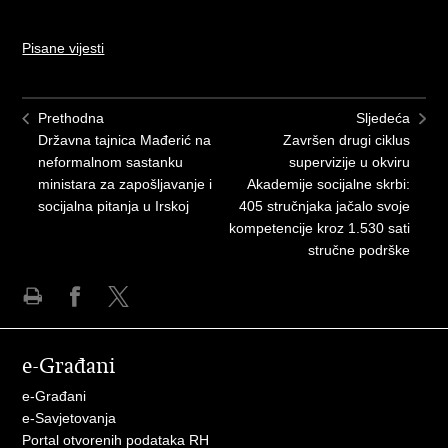
Pisane vijesti
Prethodna
Sljedeća
Državna tajnica Mađerić na
Završen drugi ciklus
neformalnom sastanku
supervizije u okviru
ministara za zapošljavanje i
Akademije socijalne skrbi:
socijalna pitanja u Irskoj
405 stručnjaka jačalo svoje
kompetencije kroz 1.530 sati
stručne podrške
Ispiši
Podijeli
Podijeli
stranicu
na
na
e-Građani
Facebooku
X-
u
e-Građani
e-Savjetovanja
Portal otvorenih podataka RH