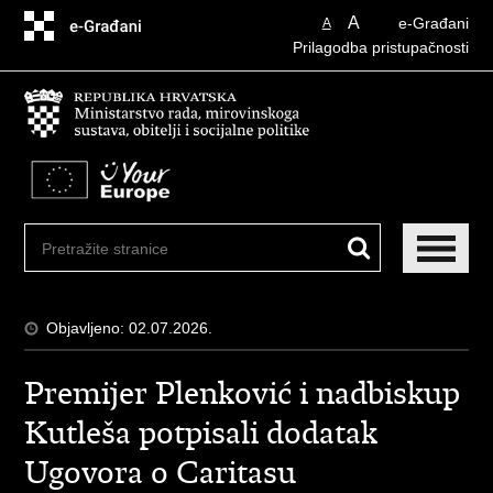
Preskoči
A
e-Građani
A
na
Prilagodba pristupačnosti
glavni
sadržaj
Objavljeno: 02.07.2026.
Premijer Plenković i nadbiskup
Kutleša potpisali dodatak
Ugovora o Caritasu