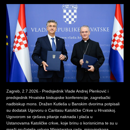
Zagreb, 2.7.2026.- Predsjednik Vlade Andrej Plenković i
predsjednik Hrvatske biskupske konferencije,
zagrebački
nadbiskup mons. Dražen Kutleša u Banskim dvorima potpisali
su dodatak Ugovoru o Caritasu Katoličke Crkve u Hrvatskoj.
Ugovorom se rješava pitanje naknada i plaća u
Ustanovama Katoličke crkve, koje brinu o korisnicima te su u
mreži pružatelja usluga Ministarstva rada, mirovinskoga