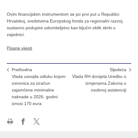
Ovim financijskim instrumentom se po prvi put u Republici
Hrvatskoj, sredstvima Europskog fonda za regionalni razvoj,
sustavno podupire udomiteljstvo kao ključni oblik skrbi u
zajednici.
Pisane vijesti
Prethodna
Sljedeća
Vlada usvojila odluku kojom
Vlada RH donijela Uredbu o
osnovica za izračun
izmjenama Zakona o
zajamčene minimalne
osobnoj asistenciji
naknade u 2026. godini
iznosi 170 eura
Ispiši
Podijeli
Podijeli
stranicu
na
na