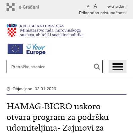
Preskoči
A
e-Građani
A
na
Prilagodba pristupačnosti
glavni
sadržaj
Objavljeno: 02.01.2026.
HAMAG-BICRO uskoro
otvara program za podršku
udomiteljima- Zajmovi za