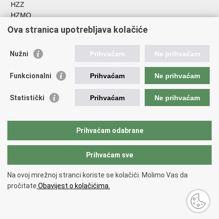
HZZ
HZMO
REGOS
Ova stranica upotrebljava kolačiće
Hrvatski zavod za socijalni rad
Akademija socijalne skrbi - ASOSK
Nužni
Prihvaćam
Ne prihvaćam
Obiteljski centar
ZOSI
Funkcionalni
Prihvaćam
Ne prihvaćam
AORT
ESFplus
Statistički
Prihvaćam
Ne prihvaćam
FEAD
Socijalno partnerstvo
HR PRES 2020
Prihvaćam odabrane
Prihvaćam sve
Povratak na vrh
Copyright © 2026 Ministarstvo rada, mirovinskog sustava, obitelji i
Na ovoj mrežnoj stranci koriste se kolačići. Molimo Vas da
socijalne politike
Uvjeti korištenja
.
pročitate
Obavijest o kolačićima.
Izjava o pristupačnosti