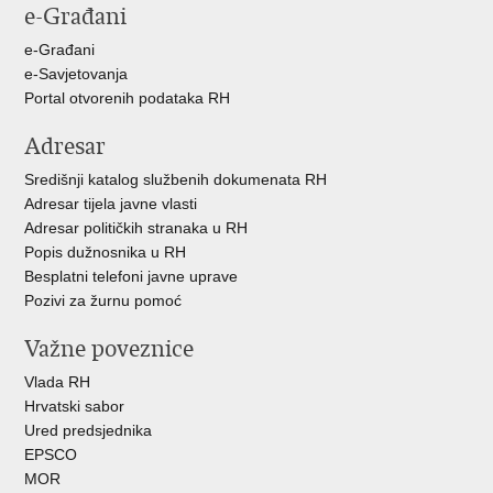
e-Građani
Facebooku
X-
u
e-Građani
e-Savjetovanja
Portal otvorenih podataka RH
Adresar
Središnji katalog službenih dokumenata RH
Adresar tijela javne vlasti
Adresar političkih stranaka u RH
Popis dužnosnika u RH
Besplatni telefoni javne uprave
Pozivi za žurnu pomoć
Važne poveznice
Vlada RH
Hrvatski sabor
Ured predsjednika
EPSCO
MOR