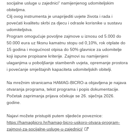
socijalne usluge u zajednici“ namijenjenog udomiteljskim
obiteljima.
Cilj ovog instrumenta je unaprijediti uvjete života i rada i
povećati kvalitetu skrbi za djecu i odrasle korisnike u sustavu
udomiteljstva.
Program omogućuje povoljne zajmove u iznosu od 5.000 do
50.000 eura uz fiksnu kamatnu stopu od 0,10%, rok otplate do
15 godina i mogućnost otpisa do 50% glavnice za udomitelje
koji ispune propisane kriterije. Zajmovi su namijenjeni
ulaganjima u poboljšanje stambenih uvjeta, opremanje prostora
i povećanje smještajnih kapaciteta udomiteljskih obitelji.
Na mrežnim stranicama HAMAG-BICRO-a objavljena je najava
otvaranja programa, tekst programa i popis dokumentacije.
Početak zaprimanja prijava očekuje se 26. siječnja 2026.
godine.
Najavi možete pristupiti putem sljedeće poveznice:
https://hamagbicro.hr/hamag-bicro-uskoro-otvara-program-
zajmovi-za-socijalne-usluge-u-zajednici/