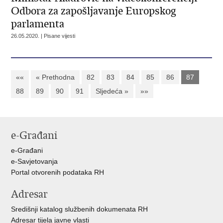
Odbora za zapošljavanje Europskog
parlamenta
26.05.2020. | Pisane vijesti
««
« Prethodna
82
83
84
85
86
87
88
89
90
91
Sljedeća »
»»
e-Građani
e-Građani
e-Savjetovanja
Portal otvorenih podataka RH
Adresar
Središnji katalog službenih dokumenata RH
Adresar tijela javne vlasti