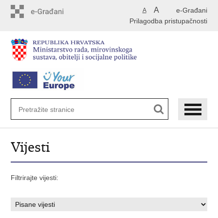
Preskoči
A
e-Građani
A
na
Prilagodba pristupačnosti
glavni
sadržaj
Vijesti
Filtrirajte vijesti: