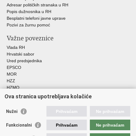
Adresar političkih stranaka u RH
Popis dužnosnika u RH
Besplatni telefoni javne uprave
Pozivi za žurnu pomoć
Važne poveznice
Vlada RH
Hrvatski sabor
Ured predsjednika
EPSCO
MOR
HZZ
HZMO
REGOS
Ova stranica upotrebljava kolačiće
Hrvatski zavod za socijalni rad
Akademija socijalne skrbi - ASOSK
Nužni
Prihvaćam
Ne prihvaćam
Obiteljski centar
ZOSI
Funkcionalni
Prihvaćam
Ne prihvaćam
AORT
ESFplus