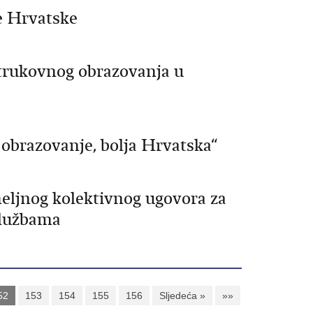
e Hrvatske
trukovnog obrazovanja u
 obrazovanje, bolja Hrvatska“
eljnog kolektivnog ugovora za
službama
52
153
154
155
156
Sljedeća »
»»