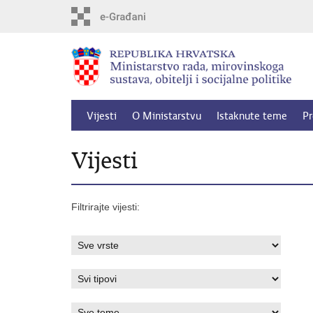
Preskoči
na
glavni
sadržaj
Vijesti
O Ministarstvu
Istaknute teme
Pr
Vijesti
Filtrirajte vijesti: