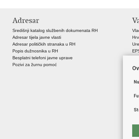
Adresar
V
Središnji katalog službenih dokumenata RH
Vl
Adresar tijela javne vlasti
Hrv
Adresar političkih stranaka u RH
Ure
Popis dužnosnika u RH
EP
Besplatni telefoni javne uprave
MO
Pozivi za žurnu pomoć
HZ
Ov
HZ
RE
Nu
Hrv
Aka
Fu
Obi
ZO
St
AO
ES
FE
Soc