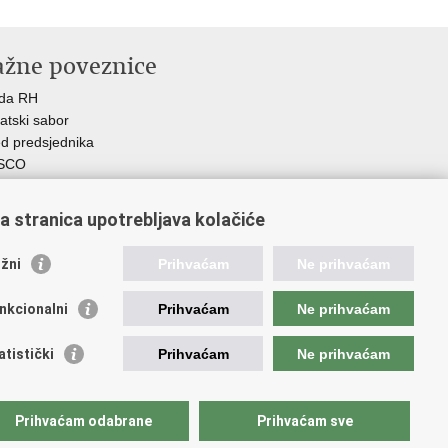
ažne poveznice
ada RH
atski sabor
d predsjednika
SCO
R
Z
a stranica upotrebljava kolačiće
MO
GOS
žni
Prihvaćam
Ne prihvaćam
atski zavod za socijalni rad
demija socijalne skrbi - ASOSK
nkcionalni
Prihvaćam
Ne prihvaćam
teljski centar
SI
atistički
Prihvaćam
Ne prihvaćam
RT
Fplus
AD
Prihvaćam odabrane
Prihvaćam sve
ijalno partnerstvo