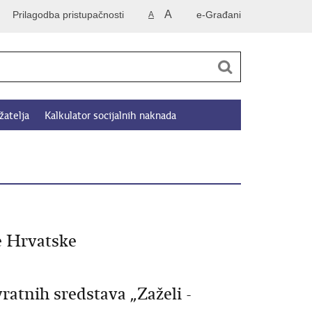
A
Prilagodba pristupačnosti
e-Građani
A
žatelja
Kalkulator socijalnih naknada
e Hrvatske
ratnih sredstava „Zaželi -