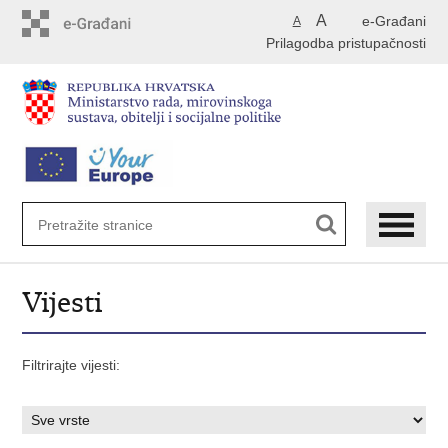
Preskoči
A
e-Građani
A
na
Prilagodba pristupačnosti
glavni
sadržaj
Vijesti
Filtrirajte vijesti: