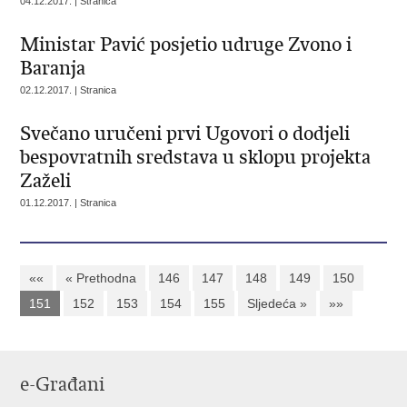
04.12.2017. | Stranica
Ministar Pavić posjetio udruge Zvono i
Baranja
02.12.2017. | Stranica
Svečano uručeni prvi Ugovori o dodjeli
bespovratnih sredstava u sklopu projekta
Zaželi
01.12.2017. | Stranica
««
« Prethodna
146
147
148
149
150
151
152
153
154
155
Sljedeća »
»»
e-Građani