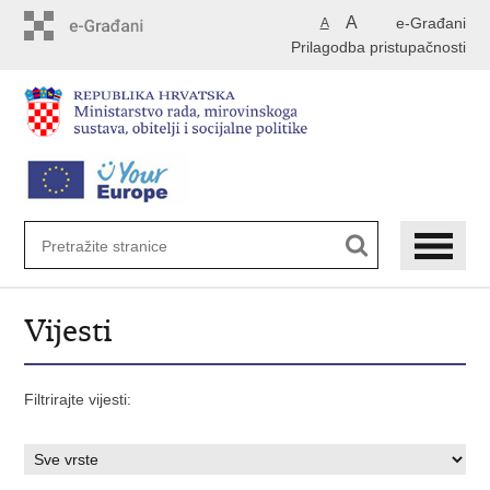
Preskoči
A
e-Građani
A
na
Prilagodba pristupačnosti
glavni
sadržaj
Vijesti
Filtrirajte vijesti: