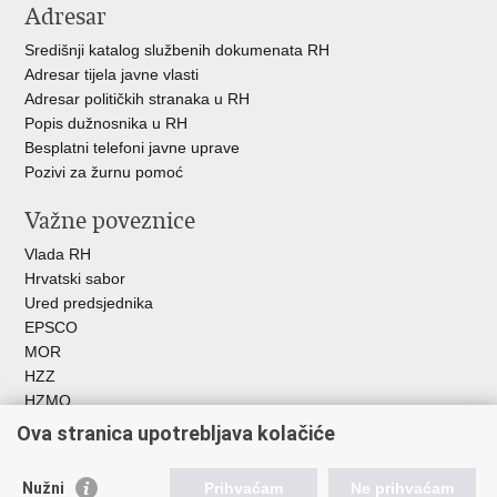
Adresar
Središnji katalog službenih dokumenata RH
Adresar tijela javne vlasti
Adresar političkih stranaka u RH
Popis dužnosnika u RH
Besplatni telefoni javne uprave
Pozivi za žurnu pomoć
Važne poveznice
Vlada RH
Hrvatski sabor
Ured predsjednika
EPSCO
MOR
HZZ
HZMO
REGOS
Ova stranica upotrebljava kolačiće
Hrvatski zavod za socijalni rad
Akademija socijalne skrbi - ASOSK
Nužni
Prihvaćam
Ne prihvaćam