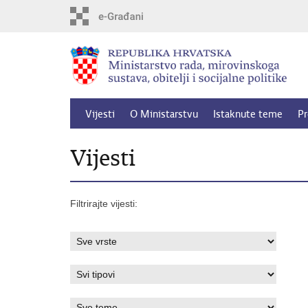
Preskoči
na
glavni
sadržaj
Vijesti
O Ministarstvu
Istaknute teme
Pr
Vijesti
Filtrirajte vijesti: