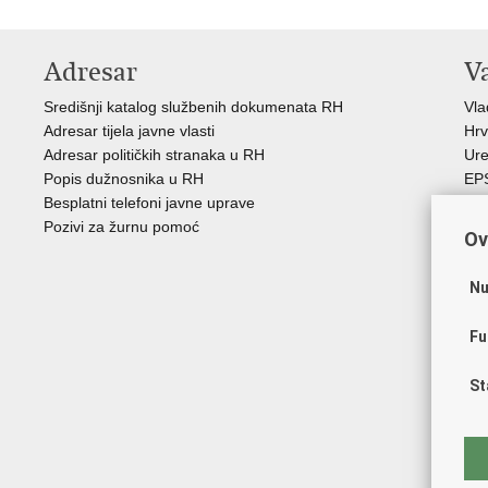
Adresar
V
Središnji katalog službenih dokumenata RH
Vl
Adresar tijela javne vlasti
Hrv
Adresar političkih stranaka u RH
Ure
Popis dužnosnika u RH
EP
Besplatni telefoni javne uprave
MO
Pozivi za žurnu pomoć
HZ
Ov
HZ
RE
Nu
Hrv
Aka
Fu
Obi
ZO
St
AO
ES
FE
Soc