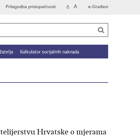
A
Prilagodba pristupačnosti
e-Građani
A
žatelja
Kalkulator socijalnih naknada
otelijerstvu Hrvatske o mjerama