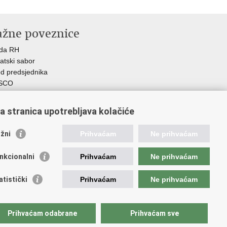
ažne poveznice
ada RH
atski sabor
d predsjednika
SCO
R
Z
a stranica upotrebljava kolačiće
MO
GOS
žni
Prihvaćam
Ne prihvaćam
atski zavod za socijalni rad
demija socijalne skrbi - ASOSK
nkcionalni
Prihvaćam
Ne prihvaćam
teljski centar
SI
atistički
Prihvaćam
Ne prihvaćam
RT
Fplus
AD
Prihvaćam odabrane
Prihvaćam sve
ijalno partnerstvo