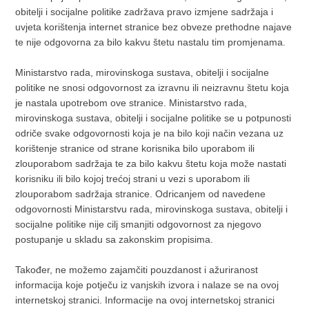
obitelji i socijalne politike zadržava pravo izmjene sadržaja i
uvjeta korištenja internet stranice bez obveze prethodne najave
te nije odgovorna za bilo kakvu štetu nastalu tim promjenama.
Ministarstvo rada, mirovinskoga sustava, obitelji i socijalne
politike ne snosi odgovornost za izravnu ili neizravnu štetu koja
je nastala upotrebom ove stranice. Ministarstvo rada,
mirovinskoga sustava, obitelji i socijalne politike se u potpunosti
odriče svake odgovornosti koja je na bilo koji način vezana uz
korištenje stranice od strane korisnika bilo uporabom ili
zlouporabom sadržaja te za bilo kakvu štetu koja može nastati
korisniku ili bilo kojoj trećoj strani u vezi s uporabom ili
zlouporabom sadržaja stranice. Odricanjem od navedene
odgovornosti Ministarstvu rada, mirovinskoga sustava, obitelji i
socijalne politike nije cilj smanjiti odgovornost za njegovo
postupanje u skladu sa zakonskim propisima.
Također, ne možemo zajamčiti pouzdanost i ažuriranost
informacija koje potječu iz vanjskih izvora i nalaze se na ovoj
internetskoj stranici. Informacije na ovoj internetskoj stranici