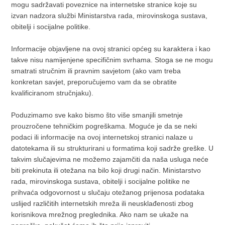
mogu sadržavati poveznice na internetske stranice koje su
izvan nadzora službi Ministarstva rada, mirovinskoga sustava,
obitelji i socijalne politike.
Informacije objavljene na ovoj stranici općeg su karaktera i kao
takve nisu namijenjene specifičnim svrhama. Stoga se ne mogu
smatrati stručnim ili pravnim savjetom (ako vam treba
konkretan savjet, preporučujemo vam da se obratite
kvalificiranom stručnjaku).
Poduzimamo sve kako bismo što više smanjili smetnje
prouzročene tehničkim pogreškama. Moguće je da se neki
podaci ili informacije na ovoj internetskoj stranici nalaze u
datotekama ili su strukturirani u formatima koji sadrže greške. U
takvim slučajevima ne možemo zajamčiti da naša usluga neće
biti prekinuta ili otežana na bilo koji drugi način. Ministarstvo
rada, mirovinskoga sustava, obitelji i socijalne politike ne
prihvaća odgovornost u slučaju otežanog prijenosa podataka
uslijed različitih internetskih mreža ili neusklađenosti zbog
korisnikova mrežnog preglednika. Ako nam se ukaže na