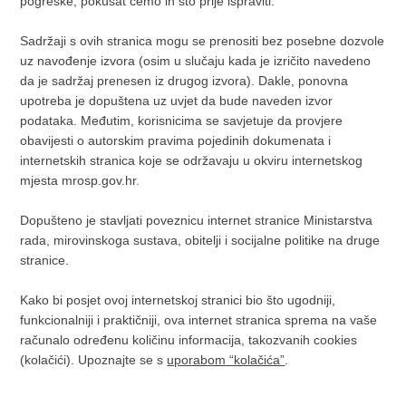
pogreške, pokušat ćemo ih što prije ispraviti.
Sadržaji s ovih stranica mogu se prenositi bez posebne dozvole
uz navođenje izvora (osim u slučaju kada je izričito navedeno
da je sadržaj prenesen iz drugog izvora). Dakle, ponovna
upotreba je dopuštena uz uvjet da bude naveden izvor
podataka. Međutim, korisnicima se savjetuje da provjere
obavijesti o autorskim pravima pojedinih dokumenata i
internetskih stranica koje se održavaju u okviru internetskog
mjesta mrosp.gov.hr.
Dopušteno je stavljati poveznicu internet stranice Ministarstva
rada, mirovinskoga sustava, obitelji i socijalne politike na druge
stranice.
Kako bi posjet ovoj internetskoj stranici bio što ugodniji,
funkcionalniji i praktičniji, ova internet stranica sprema na vaše
računalo određenu količinu informacija, takozvanih cookies
(kolačići). Upoznajte se s
uporabom “kolačića”
.