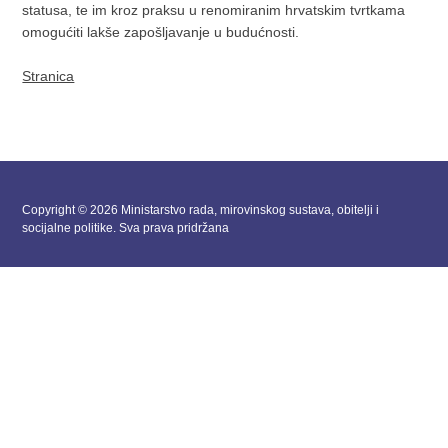
statusa, te im kroz praksu u renomiranim hrvatskim tvrtkama
omogućiti lakše zapošljavanje u budućnosti.
Stranica
Copyright © 2026 Ministarstvo rada, mirovinskog sustava, obitelji i
socijalne politike. Sva prava pridržana