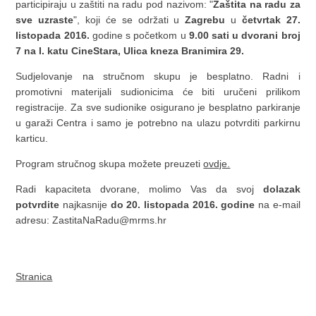
participiraju u zaštiti na radu pod nazivom: "
Zaštita na radu za
sve uzraste
", koji će se održati u
Zagrebu
u
četvrtak 27.
listopada 2016.
godine s početkom u
9.00 sati u dvorani broj
7 na I. katu CineStara, Ulica kneza Branimira 29.
Sudjelovanje na stručnom skupu je besplatno. Radni i
promotivni materijali sudionicima će biti uručeni prilikom
registracije. Za sve sudionike osigurano je besplatno parkiranje
u garaži Centra i samo je potrebno na ulazu potvrditi parkirnu
karticu.
Program stručnog skupa možete preuzeti
ovdje.
Radi kapaciteta dvorane, molimo Vas da svoj
dolazak
potvrdite
najkasnije
do 20. listopada 2016. godine
na e-mail
adresu: ZastitaNaRadu@mrms.hr
Stranica