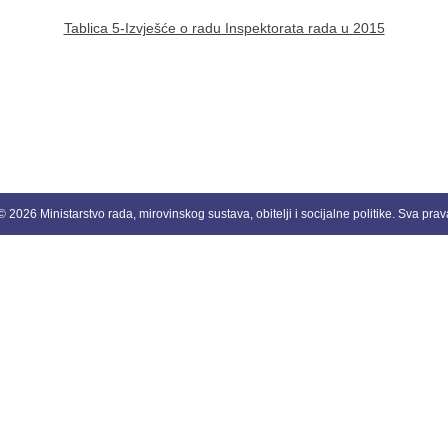
Tablica 5-Izvješće o radu Inspektorata rada u 2015
 2026 Ministarstvo rada, mirovinskog sustava, obitelji i socijalne politike. Sva pra