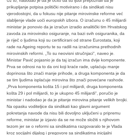
Uz to, nadodao je da je očito da su ljudi prepoznali da je
prikupljanje potpisa politički motivirano i da sindikati nisu
vjerodostojni, da u fokusu nije pitanje mirovinske reforme već
slabljenje vlade uoči
europskih
izbora. O izračunu o 45 milijardi
ministar je ponovio da je izračun izradio analitički tim Hrvatskog
zavoda za mirovinsko osiguranje, na bazi svih osiguranika, da
je riječ o ljudima koji su certificirani od strane Eurostata, koji
rade na Ageing reportu te su radili na izračunima prethodnih
mirovinskih reformi. „To su neovisni stručnjaci“, naveo je.
Ministar Pavić pojasnio je da taj izračun ima dvije komponente.
Prva se odnosi na to da oni koji kraće rade, uplaćuju manje
doprinosa što znači manje prihode, a druga komponenta je da
se tim ljudima isplaćuje mirovina što znači povećane rashode.
„Prva komponenta košta 15 i pol milijardi, druga komponenta
košta 29 i pol milijardi, to je ukupno 45 milijardi“, poručio je
ministar i nadodao je da je pitanje mirovina pitanje velikih brojki.
Na opasku voditeljice da sindikati kao glavni argument
pokretanja navode da nisu bili dovoljno uključeni u pripremu
reforme, ministar je izjavio da se ne može složiti s njihovom
tezom jer se o reformi sa sindikatima razgovaralo te je Vlada
kroz socijalni dijalog i pregovore sa sindikatima inicijalni