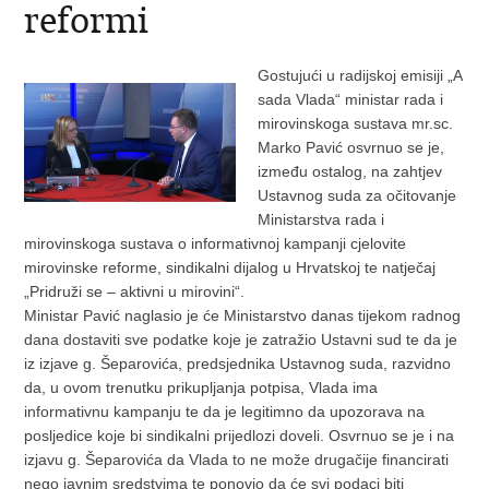
reformi
Gostujući u radijskoj emisiji „A
sada Vlada“ ministar rada i
mirovinskoga sustava mr.sc.
Marko Pavić osvrnuo se je,
između ostalog, na zahtjev
Ustavnog suda za očitovanje
Ministarstva rada i
mirovinskoga sustava o informativnoj kampanji cjelovite
mirovinske reforme, sindikalni dijalog u Hrvatskoj te natječaj
„Pridruži se – aktivni u mirovini“.
Ministar Pavić naglasio je će Ministarstvo danas tijekom radnog
dana dostaviti sve podatke koje je zatražio Ustavni sud te da je
iz izjave g. Šeparovića, predsjednika Ustavnog suda, razvidno
da, u ovom trenutku prikupljanja potpisa, Vlada ima
informativnu kampanju te da je legitimno da upozorava na
posljedice koje bi sindikalni prijedlozi doveli. Osvrnuo se je i na
izjavu g. Šeparovića da Vlada to ne može drugačije financirati
nego javnim sredstvima te ponovio da će svi podaci biti