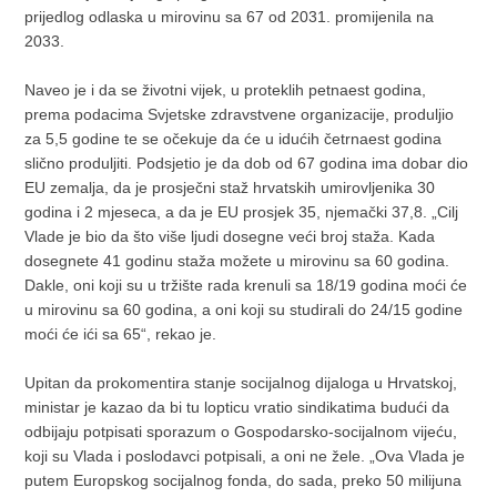
prijedlog odlaska u mirovinu sa 67 od 2031. promijenila na
2033.
Naveo je i da se životni vijek, u proteklih petnaest godina,
prema podacima Svjetske zdravstvene organizacije, produljio
za 5,5 godine te se očekuje da će u idućih četrnaest godina
slično produljiti. Podsjetio je da dob od 67 godina ima dobar dio
EU zemalja, da je prosječni staž hrvatskih umirovljenika 30
godina i 2 mjeseca, a da je EU prosjek 35, njemački 37,8. „Cilj
Vlade je bio da što više ljudi dosegne veći broj staža. Kada
dosegnete 41 godinu staža možete u mirovinu sa 60 godina.
Dakle, oni koji su u tržište rada krenuli sa 18/19 godina moći će
u mirovinu sa 60 godina, a oni koji su studirali do 24/15 godine
moći će ići sa 65“, rekao je.
Upitan da prokomentira stanje socijalnog dijaloga u Hrvatskoj,
ministar je kazao da bi tu lopticu vratio sindikatima budući da
odbijaju potpisati sporazum o Gospodarsko-socijalnom vijeću,
koji su Vlada i poslodavci potpisali, a oni ne žele. „Ova Vlada je
putem Europskog socijalnog fonda, do sada, preko 50 milijuna