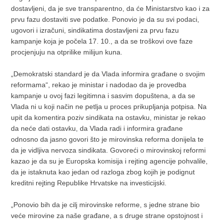
dostavljeni, da je sve transparentno, da će Ministarstvo kao i za
prvu fazu dostaviti sve podatke. Ponovio je da su svi podaci,
ugovori i izračuni, sindikatima dostavljeni za prvu fazu
kampanje koja je počela 17. 10., a da se troškovi ove faze
procjenjuju na otprilike milijun kuna.
„Demokratski standard je da Vlada informira građane o svojim
reformama“, rekao je ministar i nadodao da je provedba
kampanje u ovoj fazi legitimna i sasvim dopuštena, a da se
Vlada ni u koji način ne petlja u proces prikupljanja potpisa. Na
upit da komentira poziv sindikata na ostavku, ministar je rekao
da neće dati ostavku, da Vlada radi i informira građane
odnosno da jasno govori što je mirovinska reforma donijela te
da je vidljiva nervoza sindikata. Govoreći o mirovinskoj reformi
kazao je da su je Europska komisija i rejting agencije pohvalile,
da je istaknuta kao jedan od razloga zbog kojih je podignut
kreditni rejting Republike Hrvatske na investicijski.
„Ponovio bih da je cilj mirovinske reforme, s jedne strane bio
veće mirovine za naše građane, a s druge strane opstojnost i