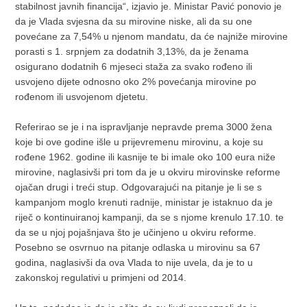
stabilnost javnih financija“, izjavio je. Ministar Pavić ponovio je
da je Vlada svjesna da su mirovine niske, ali da su one
povećane za 7,54% u njenom mandatu, da će najniže mirovine
porasti s 1. srpnjem za dodatnih 3,13%, da je ženama
osigurano dodatnih 6 mjeseci staža za svako rođeno ili
usvojeno dijete odnosno oko 2% povećanja mirovine po
rođenom ili usvojenom djetetu.
Referirao se je i na ispravljanje nepravde prema 3000 žena
koje bi ove godine išle u prijevremenu mirovinu, a koje su
rođene 1962. godine ili kasnije te bi imale oko 100 eura niže
mirovine, naglasivši pri tom da je u okviru mirovinske reforme
ojačan drugi i treći stup. Odgovarajući na pitanje je li se s
kampanjom moglo krenuti radnije, ministar je istaknuo da je
riječ o kontinuiranoj kampanji, da se s njome krenulo 17.10. te
da se u njoj pojašnjava što je učinjeno u okviru reforme.
Posebno se osvrnuo na pitanje odlaska u mirovinu sa 67
godina, naglasivši da ova Vlada to nije uvela, da je to u
zakonskoj regulativi u primjeni od 2014.