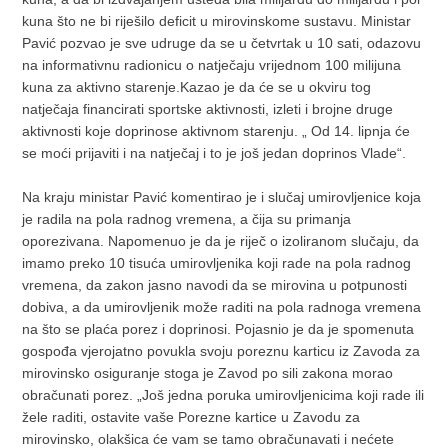
kuna što ne bi riješilo deficit u mirovinskome sustavu. Ministar
Pavić pozvao je sve udruge da se u četvrtak u 10 sati, odazovu
na informativnu radionicu o natječaju vrijednom 100 milijuna
kuna za aktivno starenje.Kazao je da će se u okviru tog
natječaja financirati sportske aktivnosti, izleti i brojne druge
aktivnosti koje doprinose aktivnom starenju. „ Od 14. lipnja će
se moći prijaviti i na natječaj i to je još jedan doprinos Vlade“.
Na kraju ministar Pavić komentirao je i slučaj umirovljenice koja
je radila na pola radnog vremena, a čija su primanja
oporezivana. Napomenuo je da je riječ o izoliranom slučaju, da
imamo preko 10 tisuća umirovljenika koji rade na pola radnog
vremena, da zakon jasno navodi da se mirovina u potpunosti
dobiva, a da umirovljenik može raditi na pola radnoga vremena
na što se plaća porez i doprinosi. Pojasnio je da je spomenuta
gospođa vjerojatno povukla svoju poreznu karticu iz Zavoda za
mirovinsko osiguranje stoga je Zavod po sili zakona morao
obračunati porez. „Još jedna poruka umirovljenicima koji rade ili
žele raditi, ostavite vaše Porezne kartice u Zavodu za
mirovinsko, olakšica će vam se tamo obračunavati i nećete