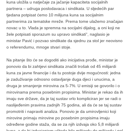
kuna uložila u natječaje za jačanje kapaciteta socijalnih
partnera – udruga poslodavaca i sindikata. U sljedećih par
tjedana potpisat ćemo 10 milijuna kuna sa socijalnim
partnerima za tematske mreže. Prema tome ulažemo značajan
novac u to. Vlada je spremna na socijalni dijalog, a oni koji ne
žele potpisati sporazum su upravo sindikati“, naglasio je
ministar Pavić i pozvao sindikate da sjednu za stol jer neovisno
o referendumu, mnoge stvari stoje.
Na pitanje što će se dogoditi ako inicijativa prođe, ministar je
ponovio da bi zahtjevi sindikata značili trošak od 45 milijardi
kuna za javne financije i da tu postoje dvije mogućnosti: jedna
je zaduživanje odnosno ostavljanje duga djeci i unucima, a
druga je smanjenje mirovina za 5-7%. U emisiji se govorilo i o
mirovinama prema posebnim propisima. Ministar je rekao da ih
imaju sve države, da je taj sustav vrlo kompliciran jer se radi o
naslijeđenim pravima zadnjih 75 godina, ali da će se taj sustav
promotriti i napraviti analiza. Ponovio je da umirovljenici koji
mirovine primaju mirovine po posebnim propisima imaju
određene godine staža, da se za njih izdvaja oko 5,8 milijardi
kuna, a da bi izdvajanjem ušteda bila milijardu do milijardu i pol