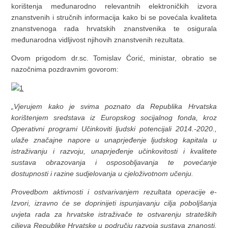
korištenja međunarodno relevantnih elektroničkih izvora
znanstvenih i stručnih informacija kako bi se povećala kvaliteta
znanstvenoga rada hrvatskih znanstvenika te osigurala
međunarodna vidljivost njihovih znanstvenih rezultata.
Ovom prigodom dr.sc. Tomislav Ćorić, ministar, obratio se
nazočnima pozdravnim govorom:
„Vjerujem kako je svima poznato da Republika Hrvatska
korištenjem sredstava iz Europskog socijalnog fonda, kroz
Operativni programi Učinkoviti ljudski potencijali 2014.-2020.,
ulaže značajne napore u unaprjeđenje ljudskog kapitala u
istraživanju i razvoju, unaprjeđenje učinkovitosti i kvalitete
sustava obrazovanja i osposobljavanja te povećanje
dostupnosti i razine sudjelovanja u cjeloživotnom učenju.
Provedbom aktivnosti i ostvarivanjem rezultata operacije e-
Izvori, izravno će se doprinijeti ispunjavanju cilja poboljšanja
uvjeta rada za hrvatske istraživače te ostvarenju strateških
ciljeva Republike Hrvatske u području razvoja sustava znanosti,