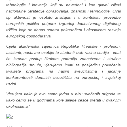
tehnologije i inovacija koji su navedeni i kao glavni ciljevi
nacionalne Strategije obrazovanja, znanosti i tehnologije. Ovaj
tip aktivnosti je osobito značajan i u kontekstu provedbe
europskih politika potpore izgradnji Jedinstvenog digitalnog
tržišta koje se danas smatra pokretačem i okosnicom razvoja
europskog gospodarstva.
Cijela akademska zajednica Republike Hrvatske - profesori,
asistenti, nastavno osoblje te studenti svih razina studija - imat
će izravan pristup širokom području znanstvene i stručne
bibliografije što će, vjerujemo imati za posljedicu povećanje
kvalitete programa na našim sveučilištima i jačanje
konkurentnosti domaćih sveučilišta na europskoj i svjetskoj
razini.
Vjerujem kako je ovo samo jedna u nizu svečanih prigoda te
kako ćemo se u godinama koje slijede češće sretati u ovakvim
okolnostima.“