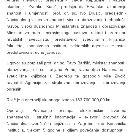
Andrej Plenković, predsjednik Vlade Republike Hrvatske,
akademik Zvonko Kusić, predsjednik Hrvatske akademije
znanosti i umjetnosti, prof. dr. sc. Ivo Družić, predsjednik
Nacionalnog vijeća za znanost, visoko obrazovanje i tehnološki
razvoj, visoki dužnosnici Ministarstva znanosti i obrazovanja,
Ministarstva rada i mirovinskoga sustava, rektori i prorektori
hrvatskih sveučilišta, predstavnici sveučilišnih knjižnica,
fakulteta, znanstvenih instituta, sektorskih agencija te ostali
predstavnici stručne javnosti.
Ugovor su potpisali prof. dr. sc. Pavo Barišić, ministar znanosti i
obrazovanja, dr. sc. Tatijana Petrić, ravnateljica Nacionalne i
sveučilišne knjižnice u Zagrebu te gospodin Mile Živčić,
ravnatelj Agencije za strukovno obrazovanje i obrazovanje
odraslih.
Riječ je o operaciji ukupnoga iznosa 133.760.000,00 kn.
Operaciju „Povećanje pristupa elektroničkim izvorima
znanstvenih i stručnih informacija – e-Izvori“ provodit će
Nacionalna sveučilišna knjižnica u Zagrebu, kao Korisnička
institucija, tijekom 5 godine s ciljem povećanja dostupnosti i