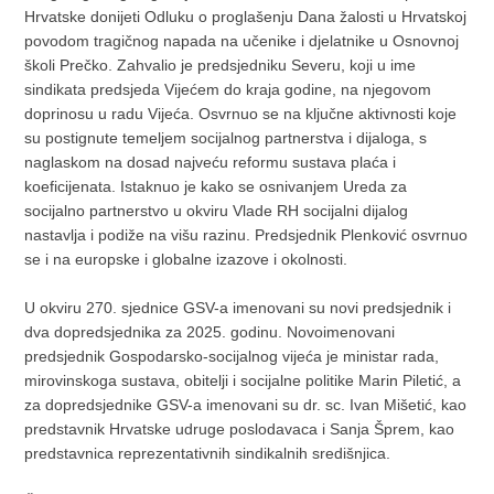
Hrvatske donijeti Odluku o proglašenju Dana žalosti u Hrvatskoj
povodom tragičnog napada na učenike i djelatnike u Osnovnoj
školi Prečko. Zahvalio je predsjedniku Severu, koji u ime
sindikata predsjeda Vijećem do kraja godine, na njegovom
doprinosu u radu Vijeća. Osvrnuo se na ključne aktivnosti koje
su postignute temeljem socijalnog partnerstva i dijaloga, s
naglaskom na dosad najveću reformu sustava plaća i
koeficijenata. Istaknuo je kako se osnivanjem Ureda za
socijalno partnerstvo u okviru Vlade RH socijalni dijalog
nastavlja i podiže na višu razinu. Predsjednik Plenković osvrnuo
se i na europske i globalne izazove i okolnosti.
U okviru 270. sjednice GSV-a imenovani su novi predsjednik i
dva dopredsjednika za 2025. godinu. Novoimenovani
predsjednik Gospodarsko-socijalnog vijeća je ministar rada,
mirovinskoga sustava, obitelji i socijalne politike Marin Piletić, a
za dopredsjednike GSV-a imenovani su dr. sc. Ivan Mišetić, kao
predstavnik Hrvatske udruge poslodavaca i Sanja Šprem, kao
predstavnica reprezentativnih sindikalnih središnjica.