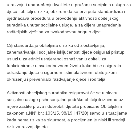
u razvoju i unapređenju kvalitete u pružanju socijalnih usluga za
djecu i obitelji u riziku, obzirom da se prvi puta standardizira i
ujednačava procedura u provođenju aktivnosti obiteljskog
suradnika unutar socijalne usluge, a sa ciljem unapređenja
roditeljskih vještina za svakodnevnu brigu o djeci.
Cilj standarda je obiteljima u riziku od zlostavljanja,
zanemarivanja i socijalne isključenosti djece osigurati pristup
usluzi u zajednici usmjerenoj osnaživanju obitelji za
funkcioniranje u svakodnevnom životu kako bi se osiguralo
odrastanje djece u sigurnom i stimulativnom obiteljskom
okruženju i preveniralo razdvajanje djece i roditelja.
Aktivnosti obiteljskog suradnika osiguravat će se u okviru
socijalne usluge psihosocijalne podrške obitelji ili iznimno uz
mjere zaštite prava i dobrobiti djeteta propisane Obiteljskim
zakonom („NN“ br.: 103/15, 98/19 i 47/20) samo u situacijama
kada nema rizika za sigurnost, a procijenjen je niski ili srednji
rizik za razvoj djeteta.