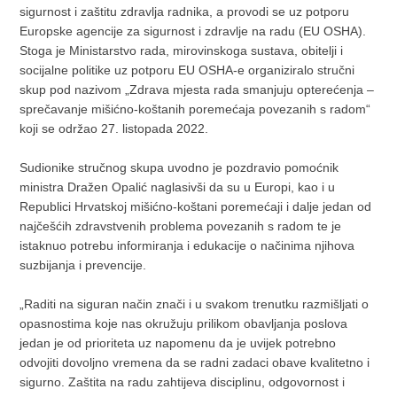
sigurnost i zaštitu zdravlja radnika, a provodi se uz potporu
Europske agencije za sigurnost i zdravlje na radu (EU OSHA).
Stoga je Ministarstvo rada, mirovinskoga sustava, obitelji i
socijalne politike uz potporu EU OSHA-e organiziralo stručni
skup pod nazivom „Zdrava mjesta rada smanjuju opterećenja –
sprečavanje mišićno-koštanih poremećaja povezanih s radom“
koji se održao 27. listopada 2022.
Sudionike stručnog skupa uvodno je pozdravio pomoćnik
ministra Dražen Opalić naglasivši da su u Europi, kao i u
Republici Hrvatskoj mišićno-koštani poremećaji i dalje jedan od
najčešćih zdravstvenih problema povezanih s radom te je
istaknuo potrebu informiranja i edukacije o načinima njihova
suzbijanja i prevencije.
„Raditi na siguran način znači i u svakom trenutku razmišljati o
opasnostima koje nas okružuju prilikom obavljanja poslova
jedan je od prioriteta uz napomenu da je uvijek potrebno
odvojiti dovoljno vremena da se radni zadaci obave kvalitetno i
sigurno. Zaštita na radu zahtijeva disciplinu, odgovornost i