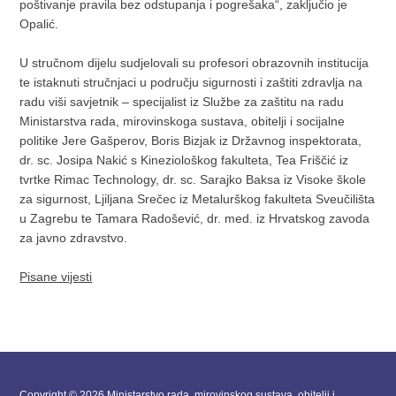
poštivanje pravila bez odstupanja i pogrešaka“, zaključio je
Opalić.
U stručnom dijelu sudjelovali su profesori obrazovnih institucija
te istaknuti stručnjaci u području sigurnosti i zaštiti zdravlja na
radu viši savjetnik – specijalist iz Službe za zaštitu na radu
Ministarstva rada, mirovinskoga sustava, obitelji i socijalne
politike Jere Gašperov, Boris Bizjak iz Državnog inspektorata,
dr. sc. Josipa Nakić s Kineziološkog fakulteta, Tea Friščić iz
tvrtke Rimac Technology, dr. sc. Sarajko Baksa iz Visoke škole
za sigurnost, Ljiljana Srečec iz Metalurškog fakulteta Sveučilišta
u Zagrebu te Tamara Radošević, dr. med. iz Hrvatskog zavoda
za javno zdravstvo.
Pisane vijesti
Copyright © 2026 Ministarstvo rada, mirovinskog sustava, obitelji i